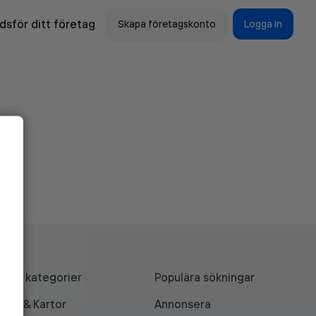
sför ditt företag
Skapa företagskonto
Logga in
Alla kategorier
Populära sökningar
API & Kartor
Annonsera