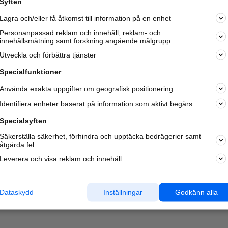
Syften
Kom igång och annonsera mot
Lagra och/eller få åtkomst till information på en enhet
nya kunder och
samarbetspartners nära dig.
Personanpassad reklam och innehåll, reklam- och
innehållsmätning samt forskning angående målgrupp
Läs mer här
Utveckla och förbättra tjänster
Specialfunktioner
Använda exakta uppgifter om geografisk positionering
Identifiera enheter baserat på information som aktivt begärs
Specialsyften
Säkerställa säkerhet, förhindra och upptäcka bedrägerier samt
åtgärda fel
Leverera och visa reklam och innehåll
Dataskydd
Inställningar
Godkänn alla