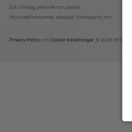
Sök företag, personer och platser.
Hitta telefonnummer, adresser, företagsinfo mm.
Privacy Policy
och
Cookie Inställningar
.
©
2026
Hitta.se