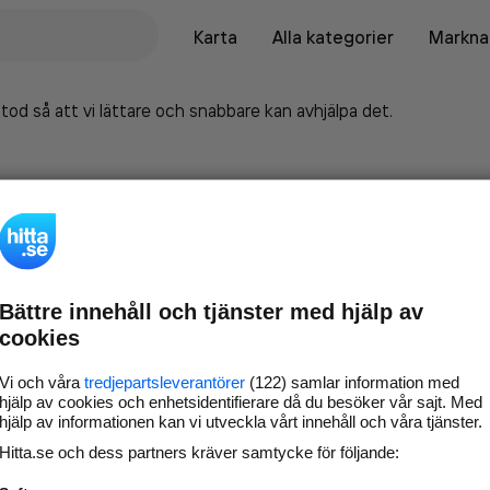
Karta
Alla kategorier
Marknad
tod så att vi lättare och snabbare kan avhjälpa det.
Bättre innehåll och tjänster med hjälp av
cookies
Vi och våra
tredjepartsleverantörer
(122) samlar information med
hjälp av cookies och enhetsidentifierare då du besöker vår sajt. Med
hjälp av informationen kan vi utveckla vårt innehåll och våra tjänster.
Marknadsför företaget på
Hitta.se och dess partners kräver samtycke för följande:
hitta.se