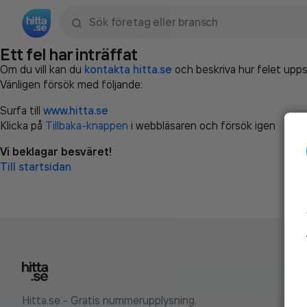
Sök namn, gata, ort, telefon, företag, sökord
Ett fel har inträffat
Om du vill kan du
kontakta hitta.se
och beskriva hur felet upps
Vänligen försök med följande:
Surfa till
www.hitta.se
Klicka på
Tillbaka-knappen
i webbläsaren och försök igen
Vi beklagar besväret!
Till startsidan
Hitta.se - Gratis nummerupplysning.