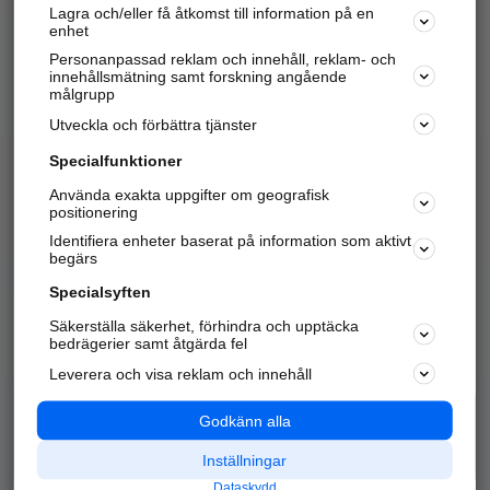
Lagra och/eller få åtkomst till information på en
Sök företag, personer och platser.
enhet
Personanpassad reklam och innehåll, reklam- och
Hitta telefonnummer, adresser, företagsinfo mm.
innehållsmätning samt forskning angående
målgrupp
Utveckla och förbättra tjänster
Marknadsför företaget
på hitta.se
Specialfunktioner
Använda exakta uppgifter om geografisk
Kom igång och annonsera mot
positionering
nya kunder och
Identifiera enheter baserat på information som aktivt
samarbetspartners nära dig.
begärs
Läs mer här
Specialsyften
Säkerställa säkerhet, förhindra och upptäcka
Alla kategorier
Populära sökningar
bedrägerier samt åtgärda fel
Leverera och visa reklam och innehåll
API & Kartor
Annonsera
Logga in
Integritet
Godkänn alla
Om oss
Nödnummer
Inställningar
Dataskydd