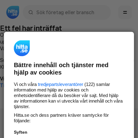
Sök namn, gata, ort, telefon, företag, sökord
Ett fel har inträffat
Om du vill kan du
kontakta hitta.se
och beskriva hur felet
uppstod så att vi lättare och snabbare kan avhjälpa det.
Vänligen försök med följande:
Surfa till
www.hitta.se
Bättre innehåll och tjänster med
Klicka på
Tillbaka-knappen
i webbläsaren och försök igen
hjälp av cookies
Vi beklagar besväret!
Vi och våra
tredjepartsleverantörer
(122) samlar
Till startsidan
information med hjälp av cookies och
enhetsidentifierare då du besöker vår sajt. Med hjälp
av informationen kan vi utveckla vårt innehåll och våra
tjänster.
Hitta.se och dess partners kräver samtycke för
följande:
Syften
Hitta.se - Gratis nummerupplysning.