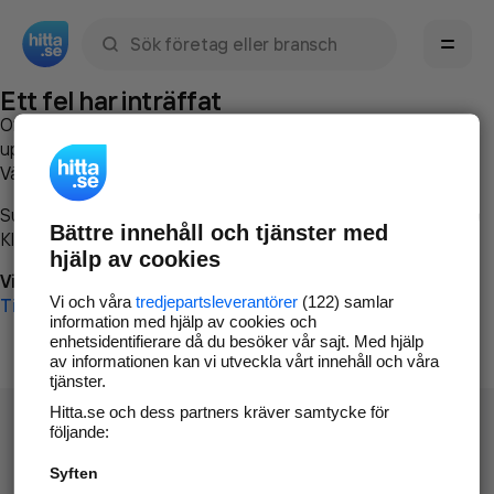
Sök namn, gata, ort, telefon, företag, sökord
Ett fel har inträffat
Om du vill kan du
kontakta hitta.se
och beskriva hur felet
uppstod så att vi lättare och snabbare kan avhjälpa det.
Vänligen försök med följande:
Surfa till
www.hitta.se
Bättre innehåll och tjänster med
Klicka på
Tillbaka-knappen
i webbläsaren och försök igen
hjälp av cookies
Vi beklagar besväret!
Vi och våra
tredjepartsleverantörer
(122) samlar
Till startsidan
information med hjälp av cookies och
enhetsidentifierare då du besöker vår sajt. Med hjälp
av informationen kan vi utveckla vårt innehåll och våra
tjänster.
Hitta.se och dess partners kräver samtycke för
följande:
Syften
Hitta.se - Gratis nummerupplysning.