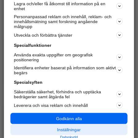
Lagra och/eller få åtkomst till information på en
Sök företag, personer och platser.
enhet
Personanpassad reklam och innehåll, reklam- och
Hitta telefonnummer, adresser, företagsinfo mm.
innehållsmätning samt forskning angående
målgrupp
Utveckla och förbättra tjänster
Marknadsför företaget
på hitta.se
Specialfunktioner
Använda exakta uppgifter om geografisk
Kom igång och annonsera mot
positionering
nya kunder och
Identifiera enheter baserat på information som aktivt
samarbetspartners nära dig.
begärs
Läs mer här
Specialsyften
Säkerställa säkerhet, förhindra och upptäcka
Alla kategorier
Populära sökningar
bedrägerier samt åtgärda fel
Leverera och visa reklam och innehåll
API & Kartor
Annonsera
Logga in
Integritet
Godkänn alla
Om oss
Nödnummer
Inställningar
Dataskydd