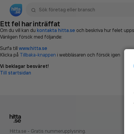
Sök namn, gata, ort, telefon, företag, sökord
Ett fel har inträffat
Om du vill kan du
kontakta hitta.se
och beskriva hur felet upps
Vänligen försök med följande:
Surfa till
www.hitta.se
Klicka på
Tillbaka-knappen
i webbläsaren och försök igen
Vi beklagar besväret!
Till startsidan
Hitta.se - Gratis nummerupplysning.