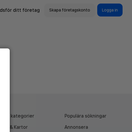
sför ditt företag
Skapa företagskonto
Logga in
Alla kategorier
Populära sökningar
API & Kartor
Annonsera