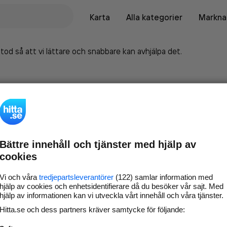
Karta
Alla kategorier
Marknad
tod så att vi lättare och snabbare kan avhjälpa det.
Bättre innehåll och tjänster med hjälp av
cookies
Vi och våra
tredjepartsleverantörer
(122) samlar information med
hjälp av cookies och enhetsidentifierare då du besöker vår sajt. Med
hjälp av informationen kan vi utveckla vårt innehåll och våra tjänster.
Marknadsför företaget på
Hitta.se och dess partners kräver samtycke för följande:
hitta.se