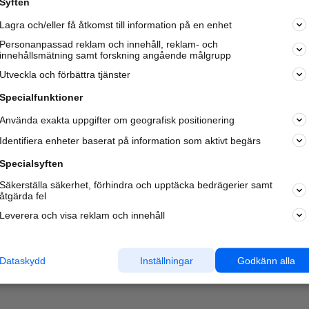
Syften
Kom igång och annonsera mot
Lagra och/eller få åtkomst till information på en enhet
nya kunder och
samarbetspartners nära dig.
Personanpassad reklam och innehåll, reklam- och
innehållsmätning samt forskning angående målgrupp
Läs mer här
Utveckla och förbättra tjänster
Specialfunktioner
Använda exakta uppgifter om geografisk positionering
Identifiera enheter baserat på information som aktivt begärs
Specialsyften
Säkerställa säkerhet, förhindra och upptäcka bedrägerier samt
åtgärda fel
Leverera och visa reklam och innehåll
Dataskydd
Inställningar
Godkänn alla