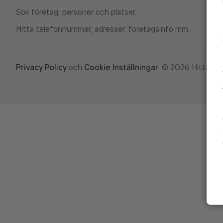
Sök företag, personer och platser.
Hitta telefonnummer, adresser, företagsinfo mm.
Privacy Policy
och
Cookie Inställningar
.
©
2026
Hitta.se