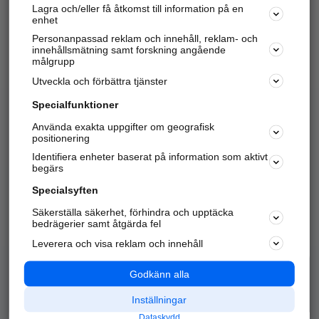
Lagra och/eller få åtkomst till information på en
Sök företag, personer och platser.
enhet
Personanpassad reklam och innehåll, reklam- och
Hitta telefonnummer, adresser, företagsinfo mm.
innehållsmätning samt forskning angående
målgrupp
Utveckla och förbättra tjänster
Marknadsför företaget
på hitta.se
Specialfunktioner
Använda exakta uppgifter om geografisk
Kom igång och annonsera mot
positionering
nya kunder och
Identifiera enheter baserat på information som aktivt
samarbetspartners nära dig.
begärs
Läs mer här
Specialsyften
Säkerställa säkerhet, förhindra och upptäcka
Alla kategorier
Populära sökningar
bedrägerier samt åtgärda fel
Leverera och visa reklam och innehåll
API & Kartor
Annonsera
Logga in
Integritet
Godkänn alla
Om oss
Nödnummer
Inställningar
Dataskydd