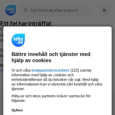
Sök namn, gata, ort, telefon, företag, sökord
Ett fel har inträffat
Om du vill kan du
kontakta hitta.se
och beskriva hur felet
uppstod så att vi lättare och snabbare kan avhjälpa det.
Vänligen försök med följande:
Surfa till
www.hitta.se
Bättre innehåll och tjänster med
Klicka på
Tillbaka-knappen
i webbläsaren och försök igen
hjälp av cookies
Vi beklagar besväret!
Vi och våra
tredjepartsleverantörer
(122) samlar
Till startsidan
information med hjälp av cookies och
enhetsidentifierare då du besöker vår sajt. Med hjälp
av informationen kan vi utveckla vårt innehåll och våra
tjänster.
Hitta.se och dess partners kräver samtycke för
följande:
Syften
Hitta.se - Gratis nummerupplysning.