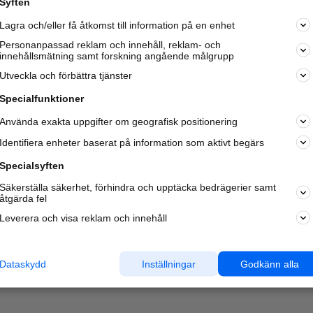
Syften
Kom igång och annonsera mot
Lagra och/eller få åtkomst till information på en enhet
nya kunder och
samarbetspartners nära dig.
Personanpassad reklam och innehåll, reklam- och
innehållsmätning samt forskning angående målgrupp
Läs mer här
Utveckla och förbättra tjänster
Specialfunktioner
Använda exakta uppgifter om geografisk positionering
Identifiera enheter baserat på information som aktivt begärs
Specialsyften
Säkerställa säkerhet, förhindra och upptäcka bedrägerier samt
åtgärda fel
Leverera och visa reklam och innehåll
Dataskydd
Inställningar
Godkänn alla