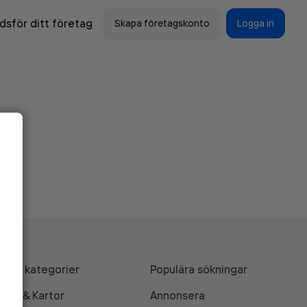
sför ditt företag
Skapa företagskonto
Logga in
Alla kategorier
Populära sökningar
API & Kartor
Annonsera