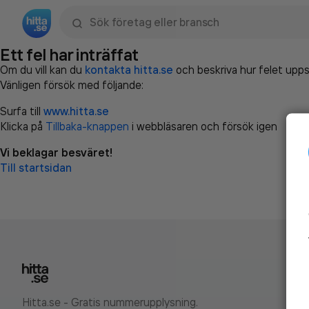
Sök namn, gata, ort, telefon, företag, sökord
Ett fel har inträffat
Om du vill kan du
kontakta hitta.se
och beskriva hur felet upps
Vänligen försök med följande:
Surfa till
www.hitta.se
Klicka på
Tillbaka-knappen
i webbläsaren och försök igen
Vi beklagar besväret!
Till startsidan
Hitta.se - Gratis nummerupplysning.