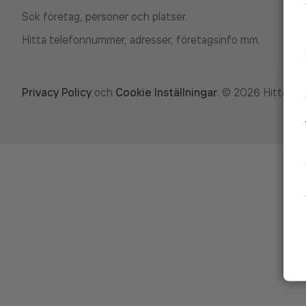
Sök företag, personer och platser.
Hitta telefonnummer, adresser, företagsinfo mm.
Privacy Policy
och
Cookie Inställningar
.
©
2026
Hitta.se