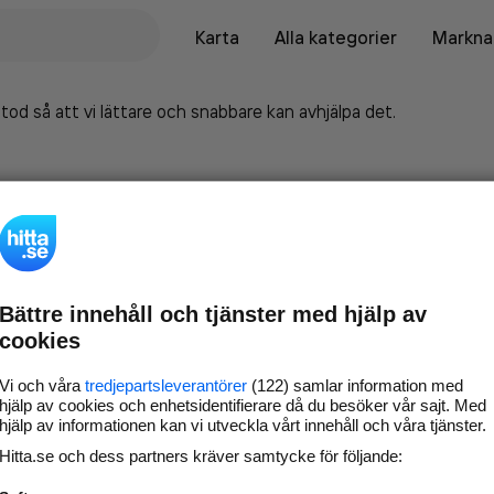
Karta
Alla kategorier
Marknad
tod så att vi lättare och snabbare kan avhjälpa det.
Bättre innehåll och tjänster med hjälp av
cookies
Vi och våra
tredjepartsleverantörer
(122) samlar information med
hjälp av cookies och enhetsidentifierare då du besöker vår sajt. Med
hjälp av informationen kan vi utveckla vårt innehåll och våra tjänster.
Marknadsför företaget på
Hitta.se och dess partners kräver samtycke för följande:
hitta.se