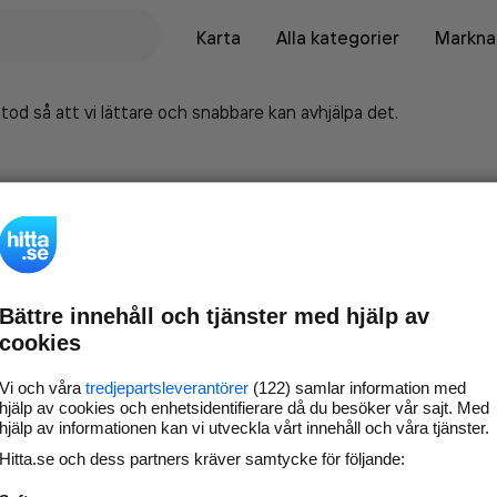
Karta
Alla kategorier
Marknad
tod så att vi lättare och snabbare kan avhjälpa det.
Bättre innehåll och tjänster med hjälp av
cookies
Vi och våra
tredjepartsleverantörer
(122) samlar information med
hjälp av cookies och enhetsidentifierare då du besöker vår sajt. Med
hjälp av informationen kan vi utveckla vårt innehåll och våra tjänster.
Marknadsför företaget på
Hitta.se och dess partners kräver samtycke för följande:
hitta.se