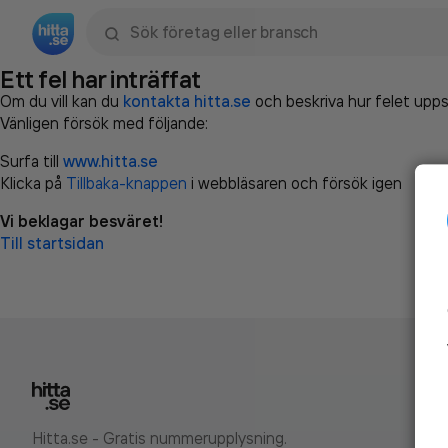
Sök namn, gata, ort, telefon, företag, sökord
Ett fel har inträffat
Om du vill kan du
kontakta hitta.se
och beskriva hur felet upps
Vänligen försök med följande:
Surfa till
www.hitta.se
Klicka på
Tillbaka-knappen
i webbläsaren och försök igen
Vi beklagar besväret!
Till startsidan
Hitta.se - Gratis nummerupplysning.