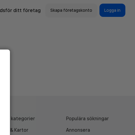
sför ditt företag
Skapa företagskonto
Logga in
Alla kategorier
Populära sökningar
API & Kartor
Annonsera