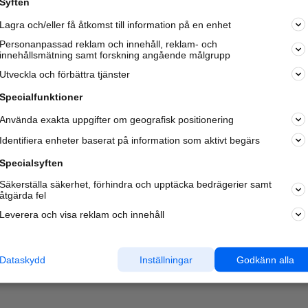
Syften
Kom igång och annonsera mot
Lagra och/eller få åtkomst till information på en enhet
nya kunder och
samarbetspartners nära dig.
Personanpassad reklam och innehåll, reklam- och
innehållsmätning samt forskning angående målgrupp
Läs mer här
Utveckla och förbättra tjänster
Specialfunktioner
Använda exakta uppgifter om geografisk positionering
Identifiera enheter baserat på information som aktivt begärs
Specialsyften
Säkerställa säkerhet, förhindra och upptäcka bedrägerier samt
åtgärda fel
Leverera och visa reklam och innehåll
Dataskydd
Inställningar
Godkänn alla