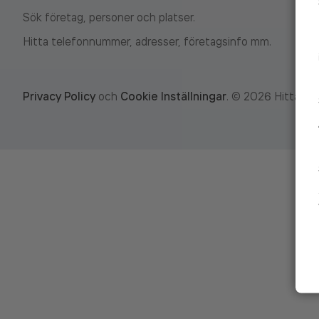
Sök företag, personer och platser.
Hitta telefonnummer, adresser, företagsinfo mm.
Privacy Policy
och
Cookie Inställningar
.
©
2026
Hitta.se