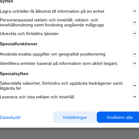
Syften
Kom igång och annonsera mot
Lagra och/eller få åtkomst till information på en enhet
nya kunder och
samarbetspartners nära dig.
Personanpassad reklam och innehåll, reklam- och
innehållsmätning samt forskning angående målgrupp
Läs mer här
Utveckla och förbättra tjänster
Specialfunktioner
Använda exakta uppgifter om geografisk positionering
Identifiera enheter baserat på information som aktivt begärs
Specialsyften
Säkerställa säkerhet, förhindra och upptäcka bedrägerier samt
åtgärda fel
Leverera och visa reklam och innehåll
Dataskydd
Inställningar
Godkänn alla