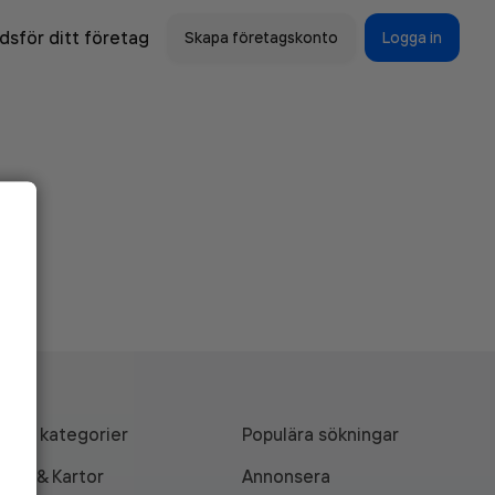
sför ditt företag
Skapa företagskonto
Logga in
Alla kategorier
Populära sökningar
API & Kartor
Annonsera