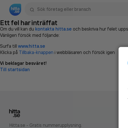
Sök namn, gata, ort, telefon, företag, sökord
Ett fel har inträffat
Om du vill kan du
kontakta hitta.se
och beskriva hur felet upps
Vänligen försök med följande:
Surfa till
www.hitta.se
Klicka på
Tillbaka-knappen
i webbläsaren och försök igen
Vi beklagar besväret!
Till startsidan
Hitta.se - Gratis nummerupplysning.