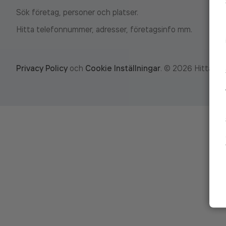
Sök företag, personer och platser.
Hitta telefonnummer, adresser, företagsinfo mm.
Privacy Policy
och
Cookie Inställningar
.
©
2026
Hitta.se