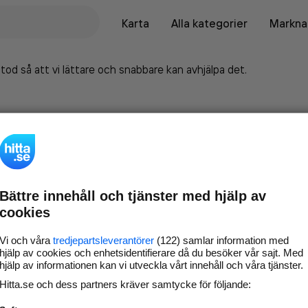
Karta
Alla kategorier
Marknad
tod så att vi lättare och snabbare kan avhjälpa det.
Bättre innehåll och tjänster med hjälp av
cookies
Vi och våra
tredjepartsleverantörer
(122) samlar information med
hjälp av cookies och enhetsidentifierare då du besöker vår sajt. Med
hjälp av informationen kan vi utveckla vårt innehåll och våra tjänster.
Marknadsför företaget på
Hitta.se och dess partners kräver samtycke för följande:
hitta.se