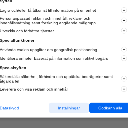
Syften
Kom igång och annonsera mot
Lagra och/eller få åtkomst till information på en enhet
nya kunder och
samarbetspartners nära dig.
Personanpassad reklam och innehåll, reklam- och
innehållsmätning samt forskning angående målgrupp
Läs mer här
Utveckla och förbättra tjänster
Specialfunktioner
Använda exakta uppgifter om geografisk positionering
Identifiera enheter baserat på information som aktivt begärs
Specialsyften
Säkerställa säkerhet, förhindra och upptäcka bedrägerier samt
åtgärda fel
Leverera och visa reklam och innehåll
Dataskydd
Inställningar
Godkänn alla