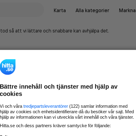
Karta
Alla kategorier
Marknad
tod så att vi lättare och snabbare kan avhjälpa det.
Bättre innehåll och tjänster med hjälp av
cookies
Vi och våra
tredjepartsleverantörer
(122) samlar information med
hjälp av cookies och enhetsidentifierare då du besöker vår sajt. Med
hjälp av informationen kan vi utveckla vårt innehåll och våra tjänster.
Marknadsför företaget på
Hitta.se och dess partners kräver samtycke för följande:
hitta.se