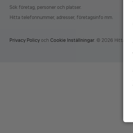
Sök företag, personer och platser.
Hitta telefonnummer, adresser, företagsinfo mm.
Privacy Policy
och
Cookie Inställningar
.
©
2026
Hitta.se