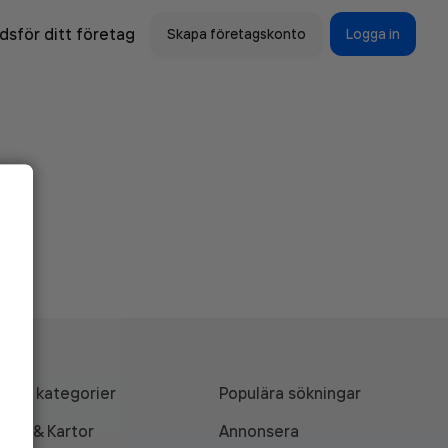
sför ditt företag
Skapa företagskonto
Logga in
Alla kategorier
Populära sökningar
API & Kartor
Annonsera