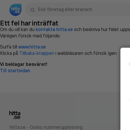
Sök namn, gata, ort, telefon, företag, sökord
Ett fel har inträffat
Om du vill kan du
kontakta hitta.se
och beskriva hur felet upps
Vänligen försök med följande:
Surfa till
www.hitta.se
Klicka på
Tillbaka-knappen
i webbläsaren och försök igen
Vi beklagar besväret!
Till startsidan
Hitta.se - Gratis nummerupplysning.