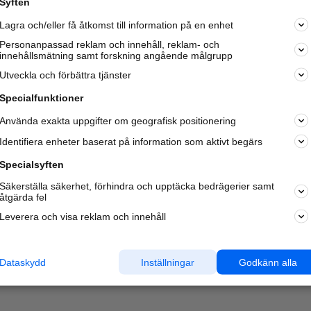
Syften
Kom igång och annonsera mot
Lagra och/eller få åtkomst till information på en enhet
nya kunder och
samarbetspartners nära dig.
Personanpassad reklam och innehåll, reklam- och
innehållsmätning samt forskning angående målgrupp
Läs mer här
Utveckla och förbättra tjänster
Specialfunktioner
Använda exakta uppgifter om geografisk positionering
Identifiera enheter baserat på information som aktivt begärs
Specialsyften
Säkerställa säkerhet, förhindra och upptäcka bedrägerier samt
åtgärda fel
Leverera och visa reklam och innehåll
Dataskydd
Inställningar
Godkänn alla