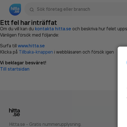
Sök namn, gata, ort, telefon, företag, sökord
Ett fel har inträffat
Om du vill kan du
kontakta hitta.se
och beskriva hur felet upps
Vänligen försök med följande:
Surfa till
www.hitta.se
Klicka på
Tillbaka-knappen
i webbläsaren och försök igen
Vi beklagar besväret!
Till startsidan
Hitta.se - Gratis nummerupplysning.