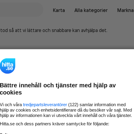
Karta
Alla kategorier
Marknad
tod så att vi lättare och snabbare kan avhjälpa det.
Bättre innehåll och tjänster med hjälp av
cookies
Vi och våra
tredjepartsleverantörer
(122) samlar information med
hjälp av cookies och enhetsidentifierare då du besöker vår sajt. Med
hjälp av informationen kan vi utveckla vårt innehåll och våra tjänster.
Marknadsför företaget på
Hitta.se och dess partners kräver samtycke för följande:
hitta.se