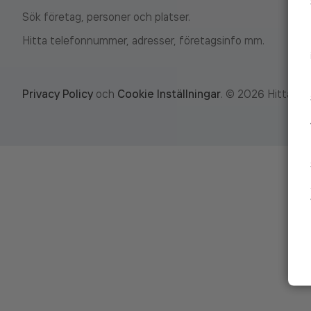
Sök företag, personer och platser.
Hitta telefonnummer, adresser, företagsinfo mm.
Privacy Policy
och
Cookie Inställningar
.
©
2026
Hitta.se