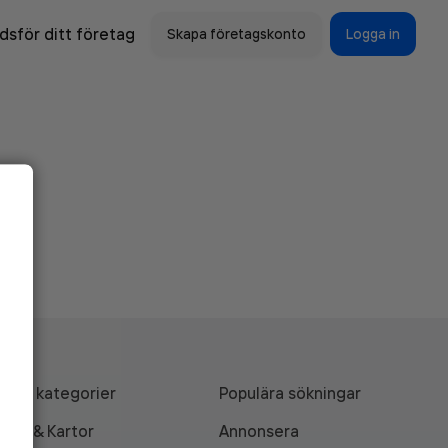
sför ditt företag
Skapa företagskonto
Logga in
Alla kategorier
Populära sökningar
API & Kartor
Annonsera