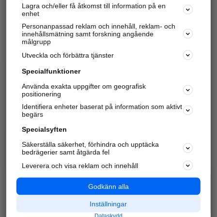
Lagra och/eller få åtkomst till information på en
Sök företag, personer och platser.
enhet
Personanpassad reklam och innehåll, reklam- och
Hitta telefonnummer, adresser, företagsinfo mm.
innehållsmätning samt forskning angående
målgrupp
Utveckla och förbättra tjänster
Marknadsför företaget
på hitta.se
Specialfunktioner
Använda exakta uppgifter om geografisk
Kom igång och annonsera mot
positionering
nya kunder och
Identifiera enheter baserat på information som aktivt
samarbetspartners nära dig.
begärs
Läs mer här
Specialsyften
Säkerställa säkerhet, förhindra och upptäcka
Alla kategorier
Populära sökningar
bedrägerier samt åtgärda fel
Leverera och visa reklam och innehåll
API & Kartor
Annonsera
Logga in
Integritet
Godkänn alla
Om oss
Nödnummer
Inställningar
Dataskydd