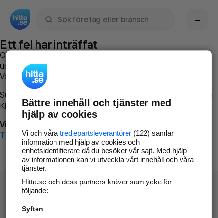
Sök namn, gata, ort, telefon, företag, sökord
Ett fel har inträffat
Om du vill kan du
kontakta hitta.se
och beskriva hur felet
uppstod så att vi lättare och snabbare kan avhjälpa det.
Vänligen försök med följande:
Surfa till
www.hitta.se
Bättre innehåll och tjänster med
Klicka på
Tillbaka-knappen
i webbläsaren och försök igen
hjälp av cookies
Vi beklagar besväret!
Vi och våra
tredjepartsleverantörer
(122) samlar
Till startsidan
information med hjälp av cookies och
enhetsidentifierare då du besöker vår sajt. Med hjälp
av informationen kan vi utveckla vårt innehåll och våra
tjänster.
Hitta.se och dess partners kräver samtycke för
följande:
Syften
Hitta.se - Gratis nummerupplysning.