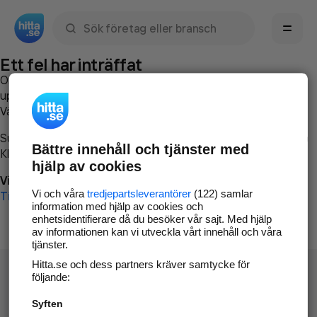
Sök namn, gata, ort, telefon, företag, sökord
Ett fel har inträffat
Om du vill kan du
kontakta hitta.se
och beskriva hur felet
uppstod så att vi lättare och snabbare kan avhjälpa det.
Vänligen försök med följande:
Surfa till
www.hitta.se
Bättre innehåll och tjänster med
Klicka på
Tillbaka-knappen
i webbläsaren och försök igen
hjälp av cookies
Vi beklagar besväret!
Vi och våra
tredjepartsleverantörer
(122) samlar
Till startsidan
information med hjälp av cookies och
enhetsidentifierare då du besöker vår sajt. Med hjälp
av informationen kan vi utveckla vårt innehåll och våra
tjänster.
Hitta.se och dess partners kräver samtycke för
följande:
Syften
Hitta.se - Gratis nummerupplysning.