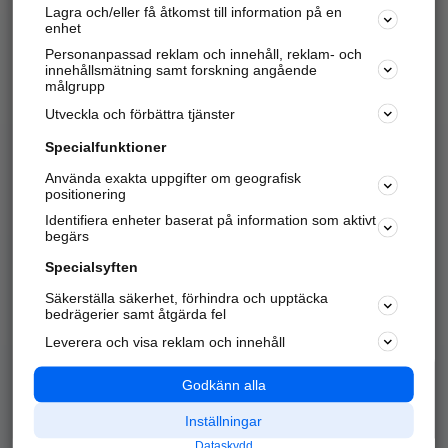
Lagra och/eller få åtkomst till information på en
Sök företag, personer och platser.
enhet
Personanpassad reklam och innehåll, reklam- och
Hitta telefonnummer, adresser, företagsinfo mm.
innehållsmätning samt forskning angående
målgrupp
Utveckla och förbättra tjänster
Marknadsför företaget
på hitta.se
Specialfunktioner
Använda exakta uppgifter om geografisk
Kom igång och annonsera mot
positionering
nya kunder och
Identifiera enheter baserat på information som aktivt
samarbetspartners nära dig.
begärs
Läs mer här
Specialsyften
Säkerställa säkerhet, förhindra och upptäcka
Alla kategorier
Populära sökningar
bedrägerier samt åtgärda fel
Leverera och visa reklam och innehåll
API & Kartor
Annonsera
Logga in
Integritet
Godkänn alla
Om oss
Nödnummer
Inställningar
Dataskydd