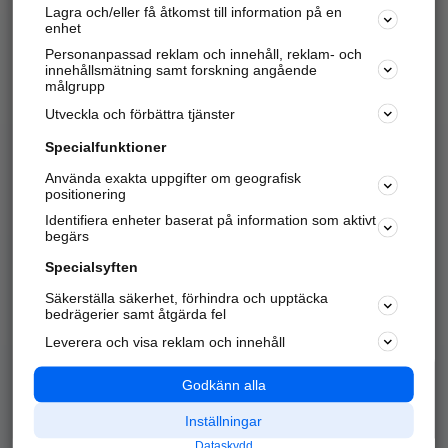
Lagra och/eller få åtkomst till information på en
Sök företag, personer och platser.
enhet
Personanpassad reklam och innehåll, reklam- och
Hitta telefonnummer, adresser, företagsinfo mm.
innehållsmätning samt forskning angående
målgrupp
Utveckla och förbättra tjänster
Marknadsför företaget
på hitta.se
Specialfunktioner
Använda exakta uppgifter om geografisk
Kom igång och annonsera mot
positionering
nya kunder och
Identifiera enheter baserat på information som aktivt
samarbetspartners nära dig.
begärs
Läs mer här
Specialsyften
Säkerställa säkerhet, förhindra och upptäcka
Alla kategorier
Populära sökningar
bedrägerier samt åtgärda fel
Leverera och visa reklam och innehåll
API & Kartor
Annonsera
Logga in
Integritet
Godkänn alla
Om oss
Nödnummer
Inställningar
Dataskydd