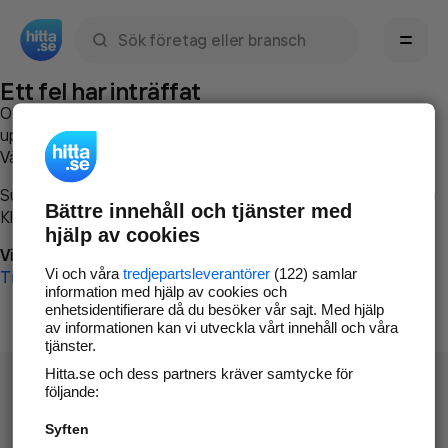
Sök namn, gata, ort, telefon, företag, sökord
Ett fel har inträffat
Om du vill kan du
kontakta hitta.se
och beskriva hur felet
uppstod så att vi lättare och snabbare kan avhjälpa det.
Vänligen försök med följande:
Surfa till
www.hitta.se
Bättre innehåll och tjänster med
Klicka på
Tillbaka-knappen
i webbläsaren och försök igen
hjälp av cookies
Vi beklagar besväret!
Vi och våra
tredjepartsleverantörer
(122) samlar
Till startsidan
information med hjälp av cookies och
enhetsidentifierare då du besöker vår sajt. Med hjälp
av informationen kan vi utveckla vårt innehåll och våra
tjänster.
Hitta.se och dess partners kräver samtycke för
följande:
Syften
Hitta.se - Gratis nummerupplysning.