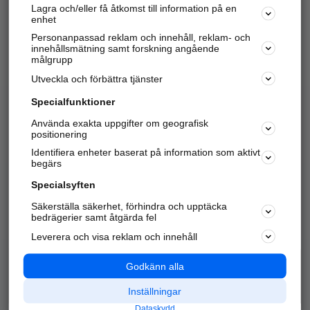
Lagra och/eller få åtkomst till information på en
Sök företag, personer och platser.
enhet
Personanpassad reklam och innehåll, reklam- och
Hitta telefonnummer, adresser, företagsinfo mm.
innehållsmätning samt forskning angående
målgrupp
Utveckla och förbättra tjänster
Marknadsför företaget
på hitta.se
Specialfunktioner
Använda exakta uppgifter om geografisk
Kom igång och annonsera mot
positionering
nya kunder och
Identifiera enheter baserat på information som aktivt
samarbetspartners nära dig.
begärs
Läs mer här
Specialsyften
Säkerställa säkerhet, förhindra och upptäcka
Alla kategorier
Populära sökningar
bedrägerier samt åtgärda fel
Leverera och visa reklam och innehåll
API & Kartor
Annonsera
Logga in
Integritet
Godkänn alla
Om oss
Nödnummer
Inställningar
Dataskydd