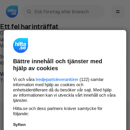
Sök namn, gata, ort, telefon, företag, sökord
Ett fel har inträffat
Om du vill kan du
kontakta hitta.se
och beskriva hur felet
uppstod så att vi lättare och snabbare kan avhjälpa det.
Vänligen försök med följande:
Surfa till
www.hitta.se
Bättre innehåll och tjänster med
Klicka på
Tillbaka-knappen
i webbläsaren och försök igen
hjälp av cookies
Vi beklagar besväret!
Vi och våra
tredjepartsleverantörer
(122) samlar
Till startsidan
information med hjälp av cookies och
enhetsidentifierare då du besöker vår sajt. Med hjälp
av informationen kan vi utveckla vårt innehåll och våra
tjänster.
Hitta.se och dess partners kräver samtycke för
följande:
Syften
Hitta.se - Gratis nummerupplysning.