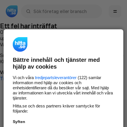
Sök namn, gata, ort, telefon, företag, sökord
Ett fel har inträffat
Om du vill kan du
kontakta hitta.se
och beskriva hur felet
uppstod så att vi lättare och snabbare kan avhjälpa det.
Vänligen försök med följande:
Surfa till
www.hitta.se
Bättre innehåll och tjänster med
Klicka på
Tillbaka-knappen
i webbläsaren och försök igen
hjälp av cookies
Vi beklagar besväret!
Vi och våra
tredjepartsleverantörer
(122) samlar
Till startsidan
information med hjälp av cookies och
enhetsidentifierare då du besöker vår sajt. Med hjälp
av informationen kan vi utveckla vårt innehåll och våra
tjänster.
Hitta.se och dess partners kräver samtycke för
följande:
Syften
Hitta.se - Gratis nummerupplysning.