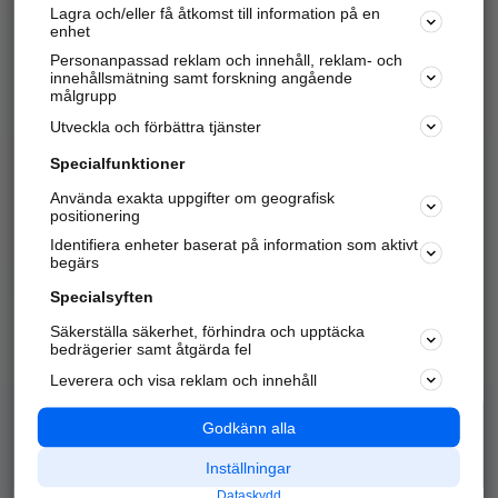
Lagra och/eller få åtkomst till information på en
Sök företag, personer och platser.
enhet
Personanpassad reklam och innehåll, reklam- och
Hitta telefonnummer, adresser, företagsinfo mm.
innehållsmätning samt forskning angående
målgrupp
Utveckla och förbättra tjänster
Marknadsför företaget
på hitta.se
Specialfunktioner
Använda exakta uppgifter om geografisk
Kom igång och annonsera mot
positionering
nya kunder och
Identifiera enheter baserat på information som aktivt
samarbetspartners nära dig.
begärs
Läs mer här
Specialsyften
Säkerställa säkerhet, förhindra och upptäcka
Alla kategorier
Populära sökningar
bedrägerier samt åtgärda fel
Leverera och visa reklam och innehåll
API & Kartor
Annonsera
Logga in
Integritet
Godkänn alla
Om oss
Nödnummer
Inställningar
Dataskydd