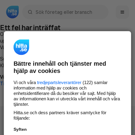
Sök namn, gata, ort, telefon, företag, sökord
Ett fel har inträffat
Om du vill kan du
kontakta hitta.se
och beskriva hur felet
uppstod så att vi lättare och snabbare kan avhjälpa det.
Vänligen försök med följande:
Surfa till
www.hitta.se
Bättre innehåll och tjänster med
Klicka på
Tillbaka-knappen
i webbläsaren och försök igen
hjälp av cookies
Vi beklagar besväret!
Vi och våra
tredjepartsleverantörer
(122) samlar
Till startsidan
information med hjälp av cookies och
enhetsidentifierare då du besöker vår sajt. Med hjälp
av informationen kan vi utveckla vårt innehåll och våra
tjänster.
Hitta.se och dess partners kräver samtycke för
följande:
Syften
Hitta.se - Gratis nummerupplysning.