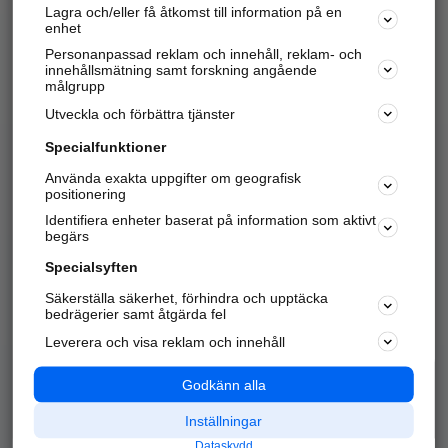
Lagra och/eller få åtkomst till information på en
Sök företag, personer och platser.
enhet
Personanpassad reklam och innehåll, reklam- och
Hitta telefonnummer, adresser, företagsinfo mm.
innehållsmätning samt forskning angående
målgrupp
Utveckla och förbättra tjänster
Marknadsför företaget
på hitta.se
Specialfunktioner
Använda exakta uppgifter om geografisk
Kom igång och annonsera mot
positionering
nya kunder och
Identifiera enheter baserat på information som aktivt
samarbetspartners nära dig.
begärs
Läs mer här
Specialsyften
Säkerställa säkerhet, förhindra och upptäcka
Alla kategorier
Populära sökningar
bedrägerier samt åtgärda fel
Leverera och visa reklam och innehåll
API & Kartor
Annonsera
Logga in
Integritet
Godkänn alla
Om oss
Nödnummer
Inställningar
Dataskydd