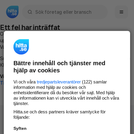
Sök namn, gata, ort, telefon, företag, sökord
Ett fel har inträffat
Om du vill kan du
kontakta hitta.se
och beskriva hur felet
uppstod så att vi lättare och snabbare kan avhjälpa det.
Vänligen försök med följande:
Surfa till
www.hitta.se
Bättre innehåll och tjänster med
Klicka på
Tillbaka-knappen
i webbläsaren och försök igen
hjälp av cookies
Vi beklagar besväret!
Vi och våra
tredjepartsleverantörer
(122) samlar
Till startsidan
information med hjälp av cookies och
enhetsidentifierare då du besöker vår sajt. Med hjälp
av informationen kan vi utveckla vårt innehåll och våra
tjänster.
Hitta.se och dess partners kräver samtycke för
följande:
Syften
Hitta.se - Gratis nummerupplysning.