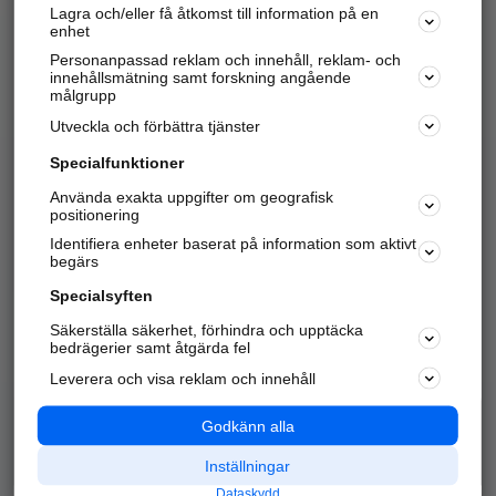
Lagra och/eller få åtkomst till information på en
Sök företag, personer och platser.
enhet
Personanpassad reklam och innehåll, reklam- och
Hitta telefonnummer, adresser, företagsinfo mm.
innehållsmätning samt forskning angående
målgrupp
Utveckla och förbättra tjänster
Marknadsför företaget
på hitta.se
Specialfunktioner
Använda exakta uppgifter om geografisk
Kom igång och annonsera mot
positionering
nya kunder och
Identifiera enheter baserat på information som aktivt
samarbetspartners nära dig.
begärs
Läs mer här
Specialsyften
Säkerställa säkerhet, förhindra och upptäcka
Alla kategorier
Populära sökningar
bedrägerier samt åtgärda fel
Leverera och visa reklam och innehåll
API & Kartor
Annonsera
Logga in
Integritet
Godkänn alla
Om oss
Nödnummer
Inställningar
Dataskydd