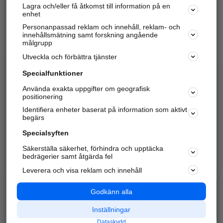
Lagra och/eller få åtkomst till information på en
Sök företag, personer och platser.
enhet
Personanpassad reklam och innehåll, reklam- och
Hitta telefonnummer, adresser, företagsinfo mm.
innehållsmätning samt forskning angående
målgrupp
Utveckla och förbättra tjänster
Marknadsför företaget
på hitta.se
Specialfunktioner
Använda exakta uppgifter om geografisk
Kom igång och annonsera mot
positionering
nya kunder och
Identifiera enheter baserat på information som aktivt
samarbetspartners nära dig.
begärs
Läs mer här
Specialsyften
Säkerställa säkerhet, förhindra och upptäcka
Alla kategorier
Populära sökningar
bedrägerier samt åtgärda fel
Leverera och visa reklam och innehåll
API & Kartor
Annonsera
Logga in
Integritet
Godkänn alla
Om oss
Nödnummer
Inställningar
Dataskydd