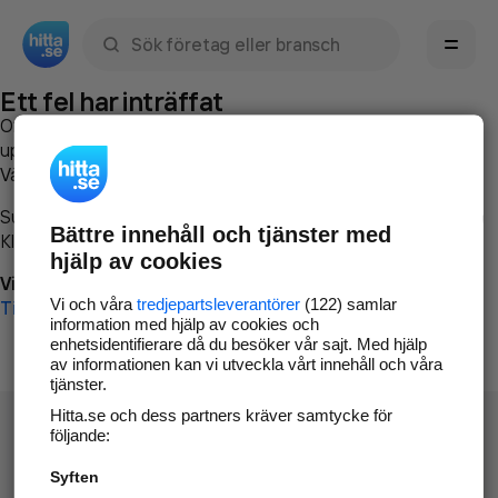
Sök namn, gata, ort, telefon, företag, sökord
Ett fel har inträffat
Om du vill kan du
kontakta hitta.se
och beskriva hur felet
uppstod så att vi lättare och snabbare kan avhjälpa det.
Vänligen försök med följande:
Surfa till
www.hitta.se
Bättre innehåll och tjänster med
Klicka på
Tillbaka-knappen
i webbläsaren och försök igen
hjälp av cookies
Vi beklagar besväret!
Vi och våra
tredjepartsleverantörer
(122) samlar
Till startsidan
information med hjälp av cookies och
enhetsidentifierare då du besöker vår sajt. Med hjälp
av informationen kan vi utveckla vårt innehåll och våra
tjänster.
Hitta.se och dess partners kräver samtycke för
följande:
Syften
Hitta.se - Gratis nummerupplysning.