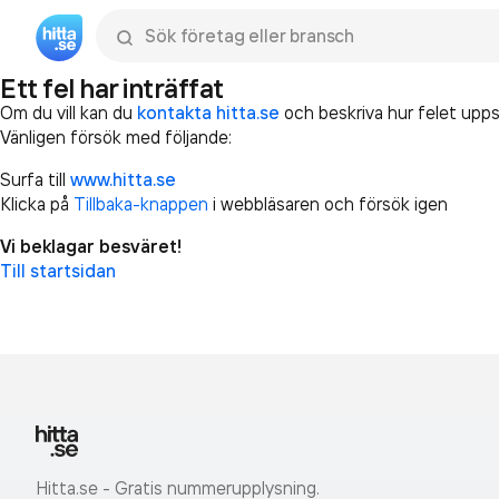
Sök namn, gata, ort, telefon, företag, sökord
Ett fel har inträffat
Om du vill kan du
kontakta hitta.se
och beskriva hur felet upps
Vänligen försök med följande:
Surfa till
www.hitta.se
Klicka på
Tillbaka-knappen
i webbläsaren och försök igen
Vi beklagar besväret!
Till startsidan
Hitta.se - Gratis nummerupplysning.