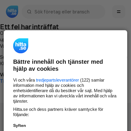
Sök namn, gata, ort, telefon, företag, sökord
Ett fel har inträffat
Om du vill kan du
kontakta hitta.se
och beskriva hur felet
uppstod så att vi lättare och snabbare kan avhjälpa det.
Vänligen försök med följande:
Surfa till
www.hitta.se
Bättre innehåll och tjänster med
Klicka på
Tillbaka-knappen
i webbläsaren och försök igen
hjälp av cookies
Vi beklagar besväret!
Vi och våra
tredjepartsleverantörer
(122) samlar
Till startsidan
information med hjälp av cookies och
enhetsidentifierare då du besöker vår sajt. Med hjälp
av informationen kan vi utveckla vårt innehåll och våra
tjänster.
Hitta.se och dess partners kräver samtycke för
följande:
Syften
Hitta.se - Gratis nummerupplysning.