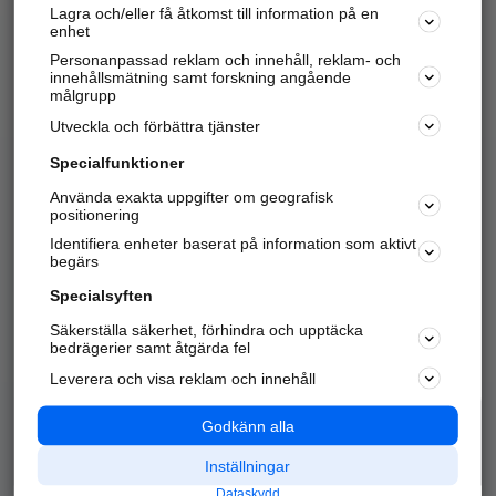
Lagra och/eller få åtkomst till information på en
Sök företag, personer och platser.
enhet
Personanpassad reklam och innehåll, reklam- och
Hitta telefonnummer, adresser, företagsinfo mm.
innehållsmätning samt forskning angående
målgrupp
Utveckla och förbättra tjänster
Marknadsför företaget
på hitta.se
Specialfunktioner
Använda exakta uppgifter om geografisk
Kom igång och annonsera mot
positionering
nya kunder och
Identifiera enheter baserat på information som aktivt
samarbetspartners nära dig.
begärs
Läs mer här
Specialsyften
Säkerställa säkerhet, förhindra och upptäcka
Alla kategorier
Populära sökningar
bedrägerier samt åtgärda fel
Leverera och visa reklam och innehåll
API & Kartor
Annonsera
Logga in
Integritet
Godkänn alla
Om oss
Nödnummer
Inställningar
Dataskydd