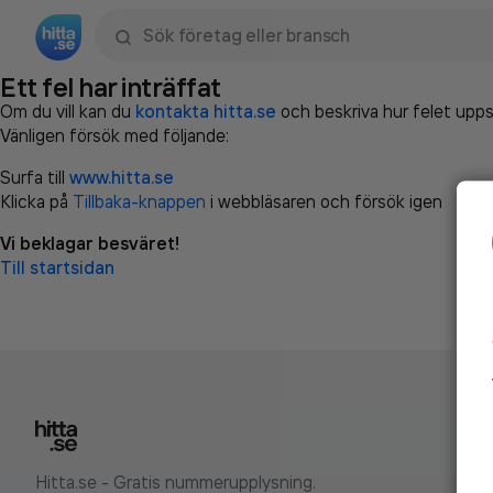
Sök namn, gata, ort, telefon, företag, sökord
Ett fel har inträffat
Om du vill kan du
kontakta hitta.se
och beskriva hur felet upps
Vänligen försök med följande:
Surfa till
www.hitta.se
Klicka på
Tillbaka-knappen
i webbläsaren och försök igen
Vi beklagar besväret!
Till startsidan
Hitta.se - Gratis nummerupplysning.