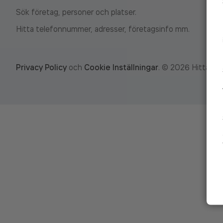
Sök företag, personer och platser.
Hitta telefonnummer, adresser, företagsinfo mm.
Privacy Policy
och
Cookie Inställningar
.
©
2026
Hitta.se