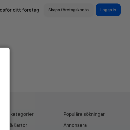
sför ditt företag
Skapa företagskonto
Logga in
Alla kategorier
Populära sökningar
API & Kartor
Annonsera