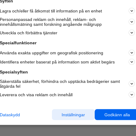
Syften
Kom igång och annonsera mot
Lagra och/eller få åtkomst till information på en enhet
nya kunder och
samarbetspartners nära dig.
Personanpassad reklam och innehåll, reklam- och
innehållsmätning samt forskning angående målgrupp
Läs mer här
Utveckla och förbättra tjänster
Specialfunktioner
Använda exakta uppgifter om geografisk positionering
Identifiera enheter baserat på information som aktivt begärs
Specialsyften
Säkerställa säkerhet, förhindra och upptäcka bedrägerier samt
åtgärda fel
Leverera och visa reklam och innehåll
Dataskydd
Inställningar
Godkänn alla