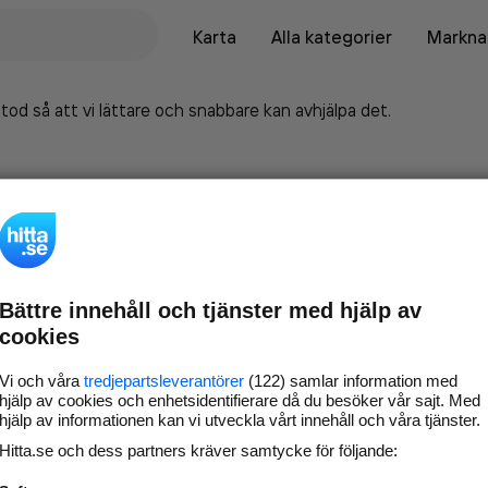
Karta
Alla kategorier
Marknad
tod så att vi lättare och snabbare kan avhjälpa det.
Bättre innehåll och tjänster med hjälp av
cookies
Vi och våra
tredjepartsleverantörer
(122) samlar information med
hjälp av cookies och enhetsidentifierare då du besöker vår sajt. Med
hjälp av informationen kan vi utveckla vårt innehåll och våra tjänster.
Marknadsför företaget på
Hitta.se och dess partners kräver samtycke för följande:
hitta.se