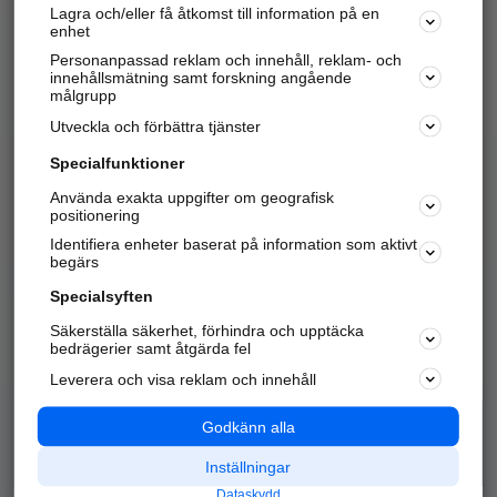
Lagra och/eller få åtkomst till information på en
Sök företag, personer och platser.
enhet
Personanpassad reklam och innehåll, reklam- och
Hitta telefonnummer, adresser, företagsinfo mm.
innehållsmätning samt forskning angående
målgrupp
Utveckla och förbättra tjänster
Marknadsför företaget
på hitta.se
Specialfunktioner
Använda exakta uppgifter om geografisk
Kom igång och annonsera mot
positionering
nya kunder och
Identifiera enheter baserat på information som aktivt
samarbetspartners nära dig.
begärs
Läs mer här
Specialsyften
Säkerställa säkerhet, förhindra och upptäcka
Alla kategorier
Populära sökningar
bedrägerier samt åtgärda fel
Leverera och visa reklam och innehåll
API & Kartor
Annonsera
Logga in
Integritet
Godkänn alla
Om oss
Nödnummer
Inställningar
Dataskydd