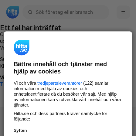
Sök namn, gata, ort, telefon, företag, sökord
Ett fel har inträffat
Om du vill kan du
kontakta hitta.se
och beskriva hur felet
uppstod så att vi lättare och snabbare kan avhjälpa det.
Vänligen försök med följande:
Surfa till
www.hitta.se
Bättre innehåll och tjänster med
Klicka på
Tillbaka-knappen
i webbläsaren och försök igen
hjälp av cookies
Vi beklagar besväret!
Vi och våra
tredjepartsleverantörer
(122) samlar
Till startsidan
information med hjälp av cookies och
enhetsidentifierare då du besöker vår sajt. Med hjälp
av informationen kan vi utveckla vårt innehåll och våra
tjänster.
Hitta.se och dess partners kräver samtycke för
följande:
Syften
Hitta.se - Gratis nummerupplysning.