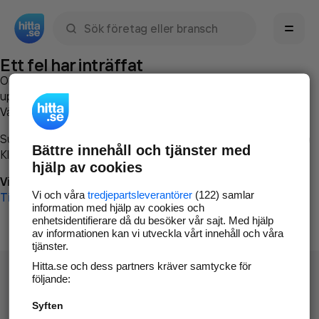
Sök namn, gata, ort, telefon, företag, sökord
Ett fel har inträffat
Om du vill kan du
kontakta hitta.se
och beskriva hur felet
uppstod så att vi lättare och snabbare kan avhjälpa det.
Vänligen försök med följande:
Surfa till
www.hitta.se
Bättre innehåll och tjänster med
Klicka på
Tillbaka-knappen
i webbläsaren och försök igen
hjälp av cookies
Vi beklagar besväret!
Vi och våra
tredjepartsleverantörer
(122) samlar
Till startsidan
information med hjälp av cookies och
enhetsidentifierare då du besöker vår sajt. Med hjälp
av informationen kan vi utveckla vårt innehåll och våra
tjänster.
Hitta.se och dess partners kräver samtycke för
följande:
Syften
Hitta.se - Gratis nummerupplysning.