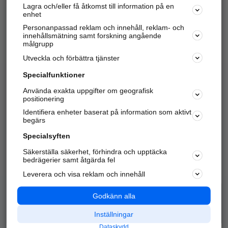
Lagra och/eller få åtkomst till information på en
Sök företag, personer och platser.
enhet
Personanpassad reklam och innehåll, reklam- och
Hitta telefonnummer, adresser, företagsinfo mm.
innehållsmätning samt forskning angående
målgrupp
Utveckla och förbättra tjänster
Marknadsför företaget
på hitta.se
Specialfunktioner
Använda exakta uppgifter om geografisk
Kom igång och annonsera mot
positionering
nya kunder och
Identifiera enheter baserat på information som aktivt
samarbetspartners nära dig.
begärs
Läs mer här
Specialsyften
Säkerställa säkerhet, förhindra och upptäcka
Alla kategorier
Populära sökningar
bedrägerier samt åtgärda fel
Leverera och visa reklam och innehåll
API & Kartor
Annonsera
Logga in
Integritet
Godkänn alla
Om oss
Nödnummer
Inställningar
Dataskydd