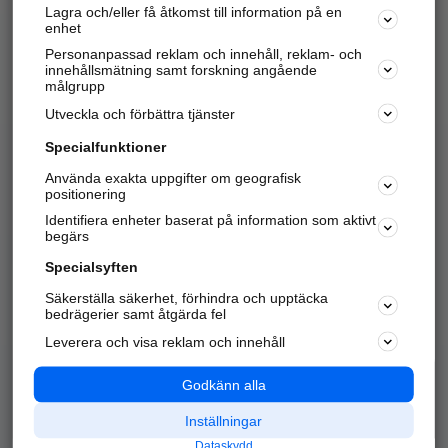
Lagra och/eller få åtkomst till information på en
Sök företag, personer och platser.
enhet
Personanpassad reklam och innehåll, reklam- och
Hitta telefonnummer, adresser, företagsinfo mm.
innehållsmätning samt forskning angående
målgrupp
Utveckla och förbättra tjänster
Marknadsför företaget
på hitta.se
Specialfunktioner
Använda exakta uppgifter om geografisk
Kom igång och annonsera mot
positionering
nya kunder och
Identifiera enheter baserat på information som aktivt
samarbetspartners nära dig.
begärs
Läs mer här
Specialsyften
Säkerställa säkerhet, förhindra och upptäcka
Alla kategorier
Populära sökningar
bedrägerier samt åtgärda fel
Leverera och visa reklam och innehåll
API & Kartor
Annonsera
Logga in
Integritet
Godkänn alla
Om oss
Nödnummer
Inställningar
Dataskydd