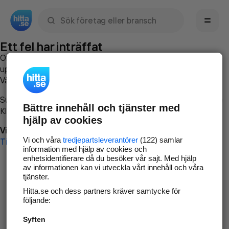
Sök namn, gata, ort, telefon, företag, sökord
Ett fel har inträffat
Om du vill kan du
kontakta hitta.se
och beskriva hur felet
uppstod så att vi lättare och snabbare kan avhjälpa det.
Vänligen försök med följande:
Surfa till
www.hitta.se
Bättre innehåll och tjänster med
Klicka på
Tillbaka-knappen
i webbläsaren och försök igen
hjälp av cookies
Vi beklagar besväret!
Vi och våra
tredjepartsleverantörer
(122) samlar
Till startsidan
information med hjälp av cookies och
enhetsidentifierare då du besöker vår sajt. Med hjälp
av informationen kan vi utveckla vårt innehåll och våra
tjänster.
Hitta.se och dess partners kräver samtycke för
följande:
Syften
Hitta.se - Gratis nummerupplysning.