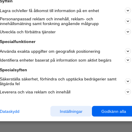
Syften
Kom igång och annonsera mot
Lagra och/eller få åtkomst till information på en enhet
nya kunder och
samarbetspartners nära dig.
Personanpassad reklam och innehåll, reklam- och
innehållsmätning samt forskning angående målgrupp
Läs mer här
Utveckla och förbättra tjänster
Specialfunktioner
Använda exakta uppgifter om geografisk positionering
Identifiera enheter baserat på information som aktivt begärs
Specialsyften
Säkerställa säkerhet, förhindra och upptäcka bedrägerier samt
åtgärda fel
Leverera och visa reklam och innehåll
Dataskydd
Inställningar
Godkänn alla