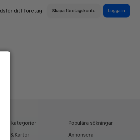
sför ditt företag
Skapa företagskonto
Logga in
Alla kategorier
Populära sökningar
API & Kartor
Annonsera