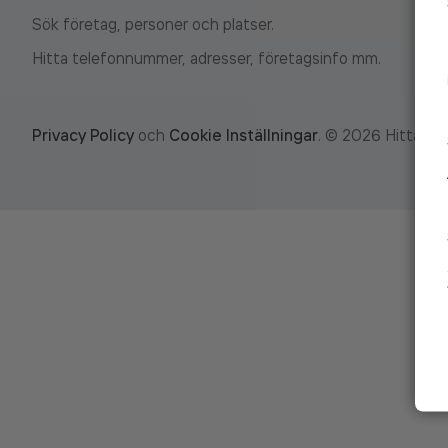
Sök företag, personer och platser.
Hitta telefonnummer, adresser, företagsinfo mm.
Privacy Policy
och
Cookie Inställningar
.
©
2026
Hitta.se