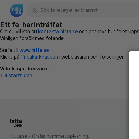
Sök namn, gata, ort, telefon, företag, sökord
Ett fel har inträffat
Om du vill kan du
kontakta hitta.se
och beskriva hur felet upps
Vänligen försök med följande:
Surfa till
www.hitta.se
Klicka på
Tillbaka-knappen
i webbläsaren och försök igen
Vi beklagar besväret!
Till startsidan
Hitta.se - Gratis nummerupplysning.