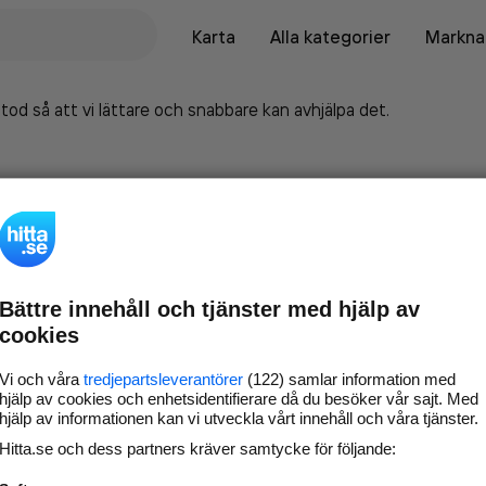
Karta
Alla kategorier
Marknad
tod så att vi lättare och snabbare kan avhjälpa det.
Bättre innehåll och tjänster med hjälp av
cookies
Vi och våra
tredjepartsleverantörer
(122) samlar information med
hjälp av cookies och enhetsidentifierare då du besöker vår sajt. Med
hjälp av informationen kan vi utveckla vårt innehåll och våra tjänster.
Marknadsför företaget på
Hitta.se och dess partners kräver samtycke för följande:
hitta.se