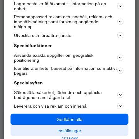
Lagra och/eller få åtkomst till information på en
Sök företag, personer och platser.
enhet
Personanpassad reklam och innehåll, reklam- och
Hitta telefonnummer, adresser, företagsinfo mm.
innehållsmätning samt forskning angående
målgrupp
Utveckla och förbättra tjänster
Marknadsför företaget
på hitta.se
Specialfunktioner
Använda exakta uppgifter om geografisk
Kom igång och annonsera mot
positionering
nya kunder och
Identifiera enheter baserat på information som aktivt
samarbetspartners nära dig.
begärs
Läs mer här
Specialsyften
Säkerställa säkerhet, förhindra och upptäcka
Alla kategorier
Populära sökningar
bedrägerier samt åtgärda fel
Leverera och visa reklam och innehåll
API & Kartor
Annonsera
Logga in
Integritet
Godkänn alla
Om oss
Nödnummer
Inställningar
Dataskydd