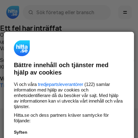
Sök namn, gata, ort, telefon, företag, sökord
Ett fel har inträffat
Om du vill kan du
kontakta hitta.se
och beskriva hur felet
uppstod så att vi lättare och snabbare kan avhjälpa det.
Vänligen försök med följande:
Surfa till
www.hitta.se
Bättre innehåll och tjänster med
Klicka på
Tillbaka-knappen
i webbläsaren och försök igen
hjälp av cookies
Vi beklagar besväret!
Vi och våra
tredjepartsleverantörer
(122) samlar
Till startsidan
information med hjälp av cookies och
enhetsidentifierare då du besöker vår sajt. Med hjälp
av informationen kan vi utveckla vårt innehåll och våra
tjänster.
Hitta.se och dess partners kräver samtycke för
följande:
Syften
Hitta.se - Gratis nummerupplysning.