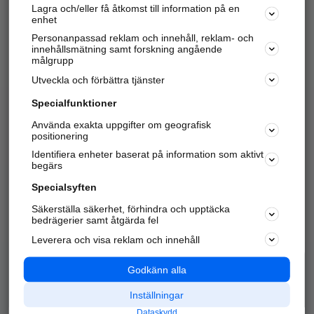
Lagra och/eller få åtkomst till information på en
Sök företag, personer och platser.
enhet
Personanpassad reklam och innehåll, reklam- och
Hitta telefonnummer, adresser, företagsinfo mm.
innehållsmätning samt forskning angående
målgrupp
Utveckla och förbättra tjänster
Marknadsför företaget
på hitta.se
Specialfunktioner
Använda exakta uppgifter om geografisk
Kom igång och annonsera mot
positionering
nya kunder och
Identifiera enheter baserat på information som aktivt
samarbetspartners nära dig.
begärs
Läs mer här
Specialsyften
Säkerställa säkerhet, förhindra och upptäcka
Alla kategorier
Populära sökningar
bedrägerier samt åtgärda fel
Leverera och visa reklam och innehåll
API & Kartor
Annonsera
Logga in
Integritet
Godkänn alla
Om oss
Nödnummer
Inställningar
Dataskydd