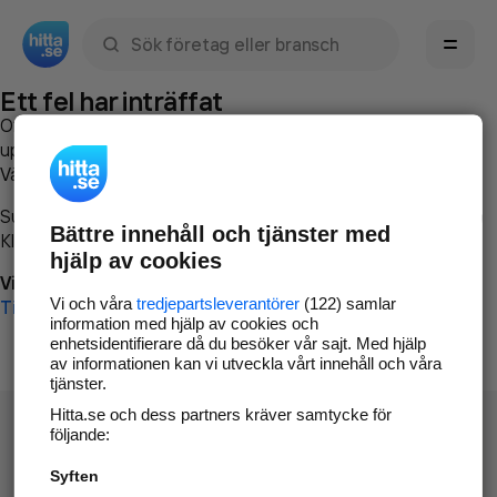
Sök namn, gata, ort, telefon, företag, sökord
Ett fel har inträffat
Om du vill kan du
kontakta hitta.se
och beskriva hur felet
uppstod så att vi lättare och snabbare kan avhjälpa det.
Vänligen försök med följande:
Surfa till
www.hitta.se
Bättre innehåll och tjänster med
Klicka på
Tillbaka-knappen
i webbläsaren och försök igen
hjälp av cookies
Vi beklagar besväret!
Vi och våra
tredjepartsleverantörer
(122) samlar
Till startsidan
information med hjälp av cookies och
enhetsidentifierare då du besöker vår sajt. Med hjälp
av informationen kan vi utveckla vårt innehåll och våra
tjänster.
Hitta.se och dess partners kräver samtycke för
följande:
Syften
Hitta.se - Gratis nummerupplysning.