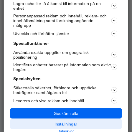
Lagra och/eller få åtkomst till information på en
Sök företag, personer och platser.
enhet
Personanpassad reklam och innehåll, reklam- och
Hitta telefonnummer, adresser, företagsinfo mm.
innehållsmätning samt forskning angående
målgrupp
Utveckla och förbättra tjänster
Marknadsför företaget
på hitta.se
Specialfunktioner
Använda exakta uppgifter om geografisk
Kom igång och annonsera mot
positionering
nya kunder och
Identifiera enheter baserat på information som aktivt
samarbetspartners nära dig.
begärs
Läs mer här
Specialsyften
Säkerställa säkerhet, förhindra och upptäcka
Alla kategorier
Populära sökningar
bedrägerier samt åtgärda fel
Leverera och visa reklam och innehåll
API & Kartor
Annonsera
Logga in
Integritet
Godkänn alla
Om oss
Nödnummer
Inställningar
Dataskydd