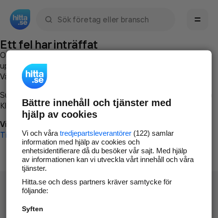
Sök namn, gata, ort, telefon, företag, sökord
Ett fel har inträffat
Om du vill kan du
kontakta hitta.se
och beskriva hur felet
uppstod så att vi lättare och snabbare kan avhjälpa det.
Vänligen försök med följande:
Surfa till
www.hitta.se
Bättre innehåll och tjänster med
Klicka på
Tillbaka-knappen
i webbläsaren och försök igen
hjälp av cookies
Vi beklagar besväret!
Vi och våra
tredjepartsleverantörer
(122) samlar
Till startsidan
information med hjälp av cookies och
enhetsidentifierare då du besöker vår sajt. Med hjälp
av informationen kan vi utveckla vårt innehåll och våra
tjänster.
Hitta.se och dess partners kräver samtycke för
följande:
Syften
Hitta.se - Gratis nummerupplysning.