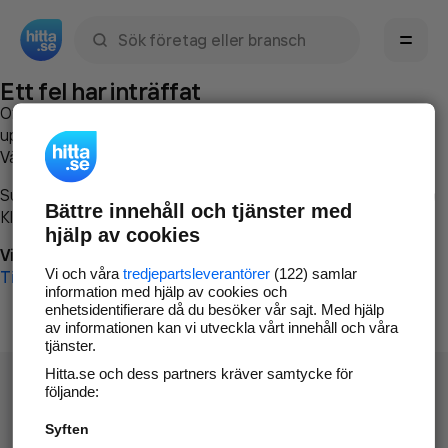
Sök namn, gata, ort, telefon, företag, sökord
Ett fel har inträffat
Om du vill kan du
kontakta hitta.se
och beskriva hur felet
uppstod så att vi lättare och snabbare kan avhjälpa det.
Vänligen försök med följande:
Surfa till
www.hitta.se
Bättre innehåll och tjänster med
Klicka på
Tillbaka-knappen
i webbläsaren och försök igen
hjälp av cookies
Vi beklagar besväret!
Vi och våra
tredjepartsleverantörer
(122) samlar
Till startsidan
information med hjälp av cookies och
enhetsidentifierare då du besöker vår sajt. Med hjälp
av informationen kan vi utveckla vårt innehåll och våra
tjänster.
Hitta.se och dess partners kräver samtycke för
följande:
Syften
Hitta.se - Gratis nummerupplysning.