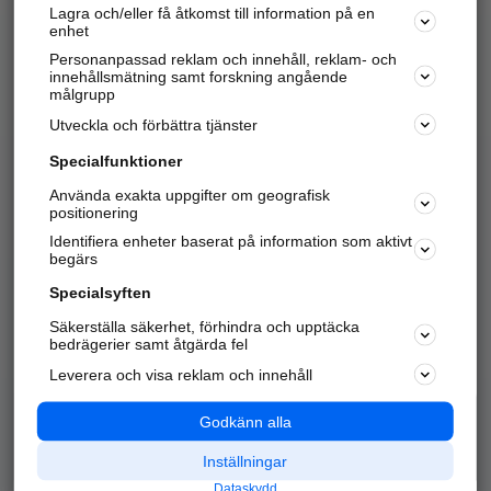
Lagra och/eller få åtkomst till information på en
Sök företag, personer och platser.
enhet
Personanpassad reklam och innehåll, reklam- och
Hitta telefonnummer, adresser, företagsinfo mm.
innehållsmätning samt forskning angående
målgrupp
Utveckla och förbättra tjänster
Marknadsför företaget
på hitta.se
Specialfunktioner
Använda exakta uppgifter om geografisk
Kom igång och annonsera mot
positionering
nya kunder och
Identifiera enheter baserat på information som aktivt
samarbetspartners nära dig.
begärs
Läs mer här
Specialsyften
Säkerställa säkerhet, förhindra och upptäcka
Alla kategorier
Populära sökningar
bedrägerier samt åtgärda fel
Leverera och visa reklam och innehåll
API & Kartor
Annonsera
Logga in
Integritet
Godkänn alla
Om oss
Nödnummer
Inställningar
Dataskydd