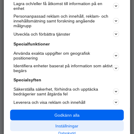
Lagra och/eller få åtkomst till information på en
Sök företag, personer och platser.
enhet
Personanpassad reklam och innehåll, reklam- och
Hitta telefonnummer, adresser, företagsinfo mm.
innehållsmätning samt forskning angående
målgrupp
Utveckla och förbättra tjänster
Marknadsför företaget
på hitta.se
Specialfunktioner
Använda exakta uppgifter om geografisk
Kom igång och annonsera mot
positionering
nya kunder och
Identifiera enheter baserat på information som aktivt
samarbetspartners nära dig.
begärs
Läs mer här
Specialsyften
Säkerställa säkerhet, förhindra och upptäcka
Alla kategorier
Populära sökningar
bedrägerier samt åtgärda fel
Leverera och visa reklam och innehåll
API & Kartor
Annonsera
Logga in
Integritet
Godkänn alla
Om oss
Nödnummer
Inställningar
Dataskydd