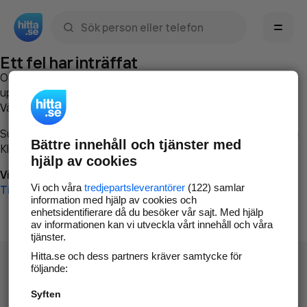
Sök namn, gata, ort, telefon, företag, sökord
Ett fel har inträffat
Om du vill kan du
kontakta hitta.se
och beskriva hur felet
uppstod så att vi lättare och snabbare kan avhjälpa det.
Vänligen försök med följande:
Surfa till
www.hitta.se
Bättre innehåll och tjänster med
Klicka på
Tillbaka-knappen
i webbläsaren och försök igen
hjälp av cookies
Vi beklagar besväret!
Vi och våra
tredjepartsleverantörer
(122) samlar
Till startsidan
information med hjälp av cookies och
enhetsidentifierare då du besöker vår sajt. Med hjälp
av informationen kan vi utveckla vårt innehåll och våra
tjänster.
Hitta.se och dess partners kräver samtycke för
följande:
Syften
Hitta.se - Gratis nummerupplysning.