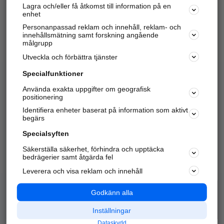
Lagra och/eller få åtkomst till information på en
Sök företag, personer och platser.
enhet
Personanpassad reklam och innehåll, reklam- och
Hitta telefonnummer, adresser, företagsinfo mm.
innehållsmätning samt forskning angående
målgrupp
Utveckla och förbättra tjänster
Marknadsför företaget
på hitta.se
Specialfunktioner
Använda exakta uppgifter om geografisk
Kom igång och annonsera mot
positionering
nya kunder och
Identifiera enheter baserat på information som aktivt
samarbetspartners nära dig.
begärs
Läs mer här
Specialsyften
Säkerställa säkerhet, förhindra och upptäcka
Alla kategorier
Populära sökningar
bedrägerier samt åtgärda fel
Leverera och visa reklam och innehåll
API & Kartor
Annonsera
Logga in
Integritet
Godkänn alla
Om oss
Nödnummer
Inställningar
Dataskydd