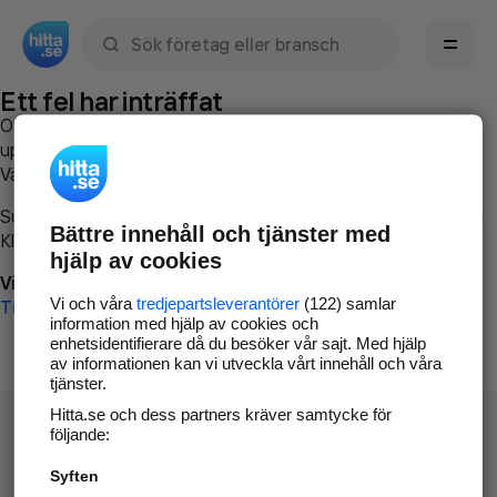
Sök namn, gata, ort, telefon, företag, sökord
Ett fel har inträffat
Om du vill kan du
kontakta hitta.se
och beskriva hur felet
uppstod så att vi lättare och snabbare kan avhjälpa det.
Vänligen försök med följande:
Surfa till
www.hitta.se
Bättre innehåll och tjänster med
Klicka på
Tillbaka-knappen
i webbläsaren och försök igen
hjälp av cookies
Vi beklagar besväret!
Vi och våra
tredjepartsleverantörer
(122) samlar
Till startsidan
information med hjälp av cookies och
enhetsidentifierare då du besöker vår sajt. Med hjälp
av informationen kan vi utveckla vårt innehåll och våra
tjänster.
Hitta.se och dess partners kräver samtycke för
följande:
Syften
Hitta.se - Gratis nummerupplysning.