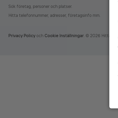
Sök företag, personer och platser.
Hitta telefonnummer, adresser, företagsinfo mm.
Privacy Policy
och
Cookie Inställningar
.
©
2026
Hitta.se