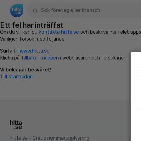
Sök namn, gata, ort, telefon, företag, sökord
Ett fel har inträffat
Om du vill kan du
kontakta hitta.se
och beskriva hur felet upps
Vänligen försök med följande:
Surfa till
www.hitta.se
Klicka på
Tillbaka-knappen
i webbläsaren och försök igen
Vi beklagar besväret!
Till startsidan
Hitta.se - Gratis nummerupplysning.