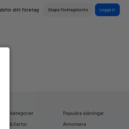
sför ditt företag
Skapa företagskonto
Logga in
Alla kategorier
Populära sökningar
API & Kartor
Annonsera