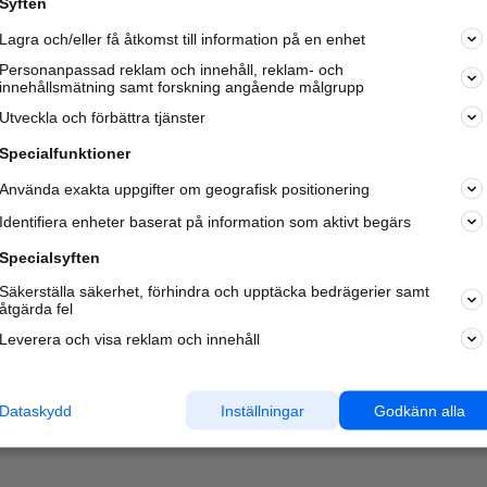
Syften
Kom igång och annonsera mot
Lagra och/eller få åtkomst till information på en enhet
nya kunder och
samarbetspartners nära dig.
Personanpassad reklam och innehåll, reklam- och
innehållsmätning samt forskning angående målgrupp
Läs mer här
Utveckla och förbättra tjänster
Specialfunktioner
Använda exakta uppgifter om geografisk positionering
Identifiera enheter baserat på information som aktivt begärs
Specialsyften
Säkerställa säkerhet, förhindra och upptäcka bedrägerier samt
åtgärda fel
Leverera och visa reklam och innehåll
Dataskydd
Inställningar
Godkänn alla