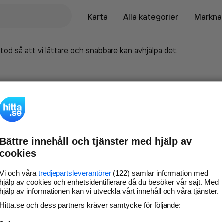
Karta
Alla kategorier
Marknad
tod så att vi lättare och snabbare kan avhjälpa det.
Bättre innehåll och tjänster med hjälp av
cookies
Vi och våra
tredjepartsleverantörer
(122) samlar information med
hjälp av cookies och enhetsidentifierare då du besöker vår sajt. Med
hjälp av informationen kan vi utveckla vårt innehåll och våra tjänster.
Marknadsför företaget på
Hitta.se och dess partners kräver samtycke för följande:
hitta.se