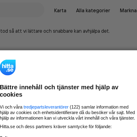
Karta
Alla kategorier
Marknad
tod så att vi lättare och snabbare kan avhjälpa det.
Bättre innehåll och tjänster med hjälp av
cookies
Vi och våra
tredjepartsleverantörer
(122) samlar information med
hjälp av cookies och enhetsidentifierare då du besöker vår sajt. Med
hjälp av informationen kan vi utveckla vårt innehåll och våra tjänster.
Marknadsför företaget på
Hitta.se och dess partners kräver samtycke för följande:
hitta.se