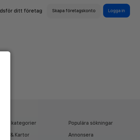
sför ditt företag
Skapa företagskonto
Logga in
Alla kategorier
Populära sökningar
API & Kartor
Annonsera