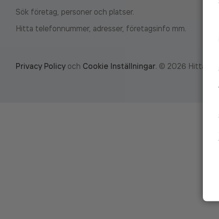
Sök företag, personer och platser.
Hitta telefonnummer, adresser, företagsinfo mm.
Privacy Policy
och
Cookie Inställningar
.
©
2026
Hitta.se