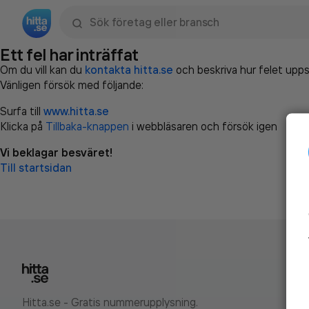
Sök namn, gata, ort, telefon, företag, sökord
Ett fel har inträffat
Om du vill kan du
kontakta hitta.se
och beskriva hur felet upps
Vänligen försök med följande:
Surfa till
www.hitta.se
Klicka på
Tillbaka-knappen
i webbläsaren och försök igen
Vi beklagar besväret!
Till startsidan
Hitta.se - Gratis nummerupplysning.