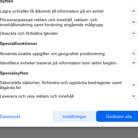
Syften
Kom igång och annonsera mot
Lagra och/eller få åtkomst till information på en enhet
nya kunder och
samarbetspartners nära dig.
Personanpassad reklam och innehåll, reklam- och
innehållsmätning samt forskning angående målgrupp
Läs mer här
Utveckla och förbättra tjänster
Specialfunktioner
Använda exakta uppgifter om geografisk positionering
Identifiera enheter baserat på information som aktivt begärs
Specialsyften
Säkerställa säkerhet, förhindra och upptäcka bedrägerier samt
åtgärda fel
Leverera och visa reklam och innehåll
Dataskydd
Inställningar
Godkänn alla