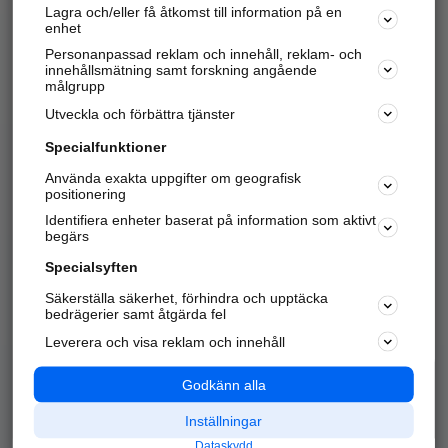
Lagra och/eller få åtkomst till information på en
Sök företag, personer och platser.
enhet
Personanpassad reklam och innehåll, reklam- och
Hitta telefonnummer, adresser, företagsinfo mm.
innehållsmätning samt forskning angående
målgrupp
Utveckla och förbättra tjänster
Marknadsför företaget
på hitta.se
Specialfunktioner
Använda exakta uppgifter om geografisk
Kom igång och annonsera mot
positionering
nya kunder och
Identifiera enheter baserat på information som aktivt
samarbetspartners nära dig.
begärs
Läs mer här
Specialsyften
Säkerställa säkerhet, förhindra och upptäcka
Alla kategorier
Populära sökningar
bedrägerier samt åtgärda fel
Leverera och visa reklam och innehåll
API & Kartor
Annonsera
Logga in
Integritet
Godkänn alla
Om oss
Nödnummer
Inställningar
Dataskydd