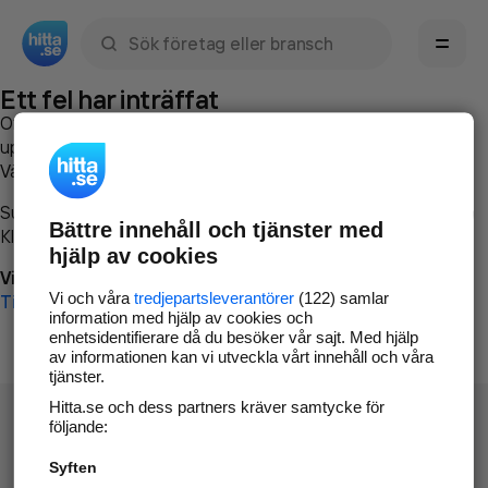
Sök namn, gata, ort, telefon, företag, sökord
Ett fel har inträffat
Om du vill kan du
kontakta hitta.se
och beskriva hur felet
uppstod så att vi lättare och snabbare kan avhjälpa det.
Vänligen försök med följande:
Surfa till
www.hitta.se
Bättre innehåll och tjänster med
Klicka på
Tillbaka-knappen
i webbläsaren och försök igen
hjälp av cookies
Vi beklagar besväret!
Vi och våra
tredjepartsleverantörer
(122) samlar
Till startsidan
information med hjälp av cookies och
enhetsidentifierare då du besöker vår sajt. Med hjälp
av informationen kan vi utveckla vårt innehåll och våra
tjänster.
Hitta.se och dess partners kräver samtycke för
följande:
Syften
Hitta.se - Gratis nummerupplysning.