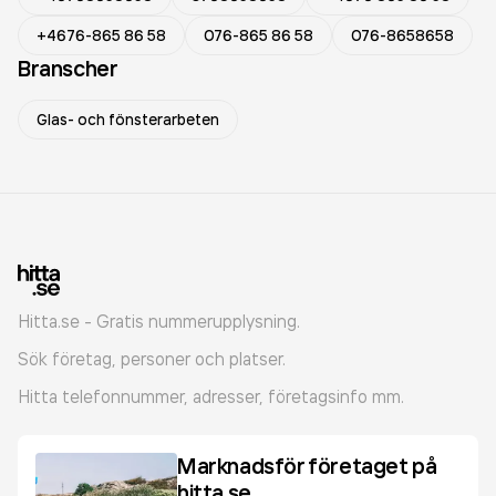
+4676-865 86 58
076-865 86 58
076-8658658
Branscher
Glas- och fönsterarbeten
Hitta.se - Gratis nummerupplysning.
Sök företag, personer och platser.
Hitta telefonnummer, adresser, företagsinfo mm.
Marknadsför företaget på
hitta.se