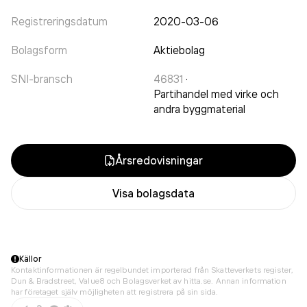
Registreringsdatum
2020-03-06
Bolagsform
Aktiebolag
SNI-bransch
46831
·
Partihandel med virke och
andra byggmaterial
Årsredovisningar
Visa bolagsdata
Källor
Kontaktinformationen är regelbundet importerad från Skatteverkets register,
Dun & Bradstreet, Value8 och Bolagsverket av hitta.se. Annan information
har företaget själv möjligheten att registrera på sin sida.