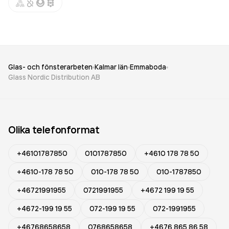
Glas- och fönsterarbeten
Kalmar län
Emmaboda
Glass Nordic Distribution AB
Olika telefonformat
+46101787850
0101787850
+4610 178 78 50
+4610-178 78 50
010-178 78 50
010-1787850
+46721991955
0721991955
+4672 199 19 55
+4672-199 19 55
072-199 19 55
072-1991955
+46768658658
0768658658
+4676 865 86 58