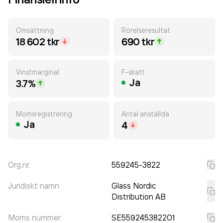
Omsättning
Rörelseresultat
18 602 tkr
690 tkr
Vinstmarginal
F-skatt
Ja
3.7%
Momsregistrering
Antal anställda
Ja
4
Org.nr.
559245-3822
Juridiskt namn
Glass Nordic
Distribution AB
Moms nummer
SE559245382201