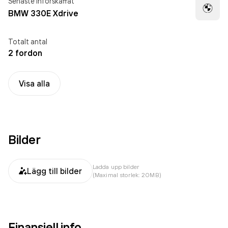
Senaste införskaffat
BMW 330E Xdrive
Totalt antal
2 fordon
Visa alla
Bilder
Ladda upp bilder
Lägg till bilder
(Maximal storlek: 20MB)
Finansiell info