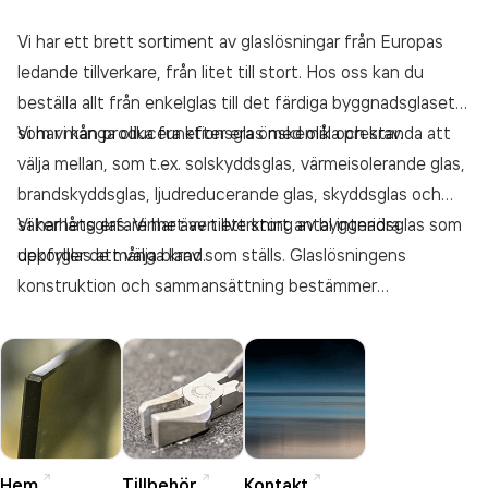
Vi har ett brett sortiment av glaslösningar från Europas
ledande tillverkare, från litet till stort. Hos oss kan du
beställa allt från enkelglas till det färdiga byggnadsglaset,
som vi kan producera efter era önskemål och krav.
Vi har många olika funktionsglas med olika prestanda att
välja mellan, som t.ex. solskyddsglas, värmeisolerande glas,
brandskyddsglas, ljudreducerande glas, skyddsglas och
säkerhetsglas. Vi har även ett stort antal interiöra
Vi har lång erfarenhet av tillverkning av byggnadsglas som
dekorglas att välja bland.
uppfyller de många krav som ställs. Glaslösningens
konstruktion och sammansättning bestämmer
prestandan, men vi ser även till att leveransen är anpassad
till din arbetsprocess.
Hem
Tillbehör
Kontakt