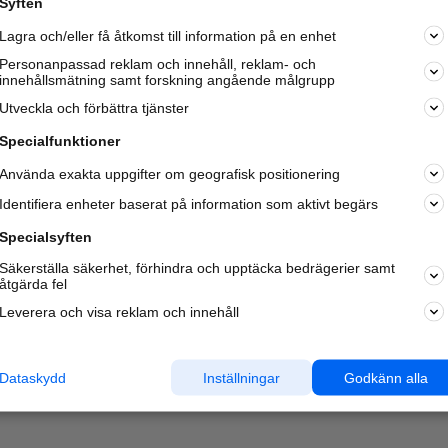
Syften
Kom igång och annonsera mot
Lagra och/eller få åtkomst till information på en enhet
nya kunder och
samarbetspartners nära dig.
Personanpassad reklam och innehåll, reklam- och
innehållsmätning samt forskning angående målgrupp
Läs mer här
Utveckla och förbättra tjänster
Specialfunktioner
Använda exakta uppgifter om geografisk positionering
Identifiera enheter baserat på information som aktivt begärs
Specialsyften
Säkerställa säkerhet, förhindra och upptäcka bedrägerier samt
åtgärda fel
Leverera och visa reklam och innehåll
Dataskydd
Inställningar
Godkänn alla