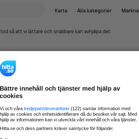
Karta
Alla kategorier
Marknad
tod så att vi lättare och snabbare kan avhjälpa det.
Bättre innehåll och tjänster med hjälp av
cookies
Vi och våra
tredjepartsleverantörer
(122) samlar information med
hjälp av cookies och enhetsidentifierare då du besöker vår sajt. Med
hjälp av informationen kan vi utveckla vårt innehåll och våra tjänster.
Marknadsför företaget på
Hitta.se och dess partners kräver samtycke för följande:
hitta.se