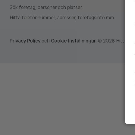
Sök företag, personer och platser.
Hitta telefonnummer, adresser, företagsinfo mm.
Privacy Policy
och
Cookie Inställningar
.
©
2026
Hitta.se