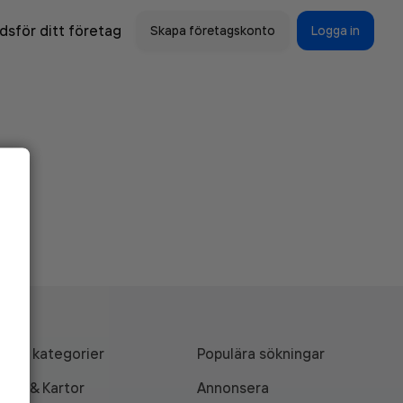
sför ditt företag
Skapa företagskonto
Logga in
Alla kategorier
Populära sökningar
API & Kartor
Annonsera