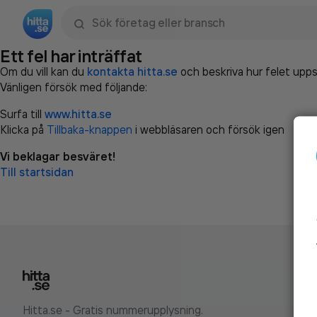
Sök namn, gata, ort, telefon, företag, sökord
Ett fel har inträffat
Om du vill kan du
kontakta hitta.se
och beskriva hur felet upps
Vänligen försök med följande:
Surfa till
www.hitta.se
Klicka på
Tillbaka-knappen
i webbläsaren och försök igen
Vi beklagar besväret!
Till startsidan
Hitta.se - Gratis nummerupplysning.