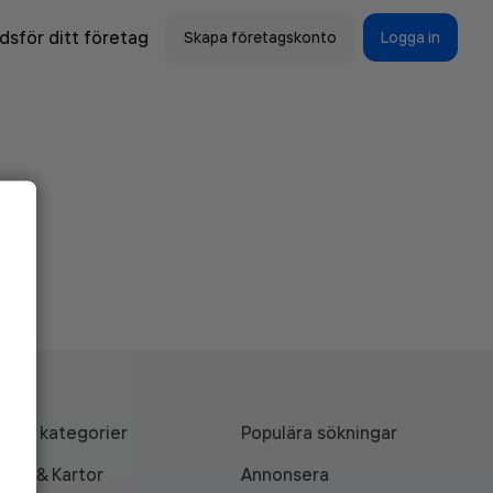
sför ditt företag
Skapa företagskonto
Logga in
Alla kategorier
Populära sökningar
API & Kartor
Annonsera