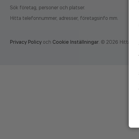
Sök företag, personer och platser.
Hitta telefonnummer, adresser, företagsinfo mm.
Privacy Policy
och
Cookie Inställningar
.
©
2026
Hitta.se