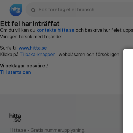
Sök namn, gata, ort, telefon, företag, sökord
Ett fel har inträffat
Om du vill kan du
kontakta hitta.se
och beskriva hur felet upps
Vänligen försök med följande:
Surfa till
www.hitta.se
Klicka på
Tillbaka-knappen
i webbläsaren och försök igen
Vi beklagar besväret!
Till startsidan
Hitta.se - Gratis nummerupplysning.