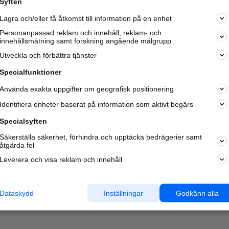
Syften
Kom igång och annonsera mot
Lagra och/eller få åtkomst till information på en enhet
nya kunder och
samarbetspartners nära dig.
Personanpassad reklam och innehåll, reklam- och
innehållsmätning samt forskning angående målgrupp
Läs mer här
Utveckla och förbättra tjänster
Specialfunktioner
Använda exakta uppgifter om geografisk positionering
Identifiera enheter baserat på information som aktivt begärs
Specialsyften
Säkerställa säkerhet, förhindra och upptäcka bedrägerier samt
åtgärda fel
Leverera och visa reklam och innehåll
Dataskydd
Inställningar
Godkänn alla