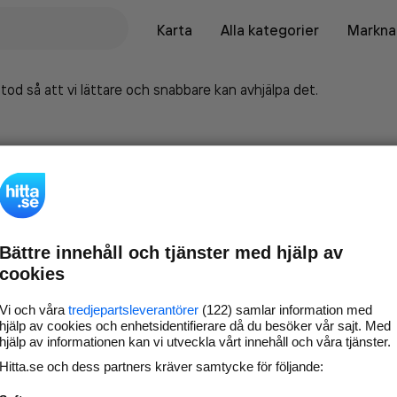
Karta
Alla kategorier
Marknad
tod så att vi lättare och snabbare kan avhjälpa det.
Bättre innehåll och tjänster med hjälp av
cookies
Vi och våra
tredjepartsleverantörer
(122) samlar information med
hjälp av cookies och enhetsidentifierare då du besöker vår sajt. Med
hjälp av informationen kan vi utveckla vårt innehåll och våra tjänster.
Marknadsför företaget på
Hitta.se och dess partners kräver samtycke för följande:
hitta.se