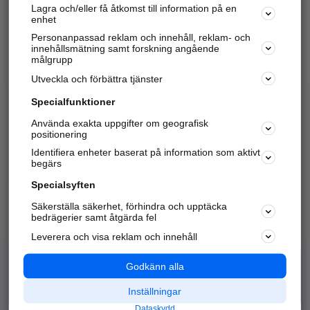
Lagra och/eller få åtkomst till information på en
Sök företag, personer och platser.
enhet
Personanpassad reklam och innehåll, reklam- och
Hitta telefonnummer, adresser, företagsinfo mm.
innehållsmätning samt forskning angående
målgrupp
Utveckla och förbättra tjänster
Marknadsför företaget
på hitta.se
Specialfunktioner
Använda exakta uppgifter om geografisk
Kom igång och annonsera mot
positionering
nya kunder och
Identifiera enheter baserat på information som aktivt
samarbetspartners nära dig.
begärs
Läs mer här
Specialsyften
Säkerställa säkerhet, förhindra och upptäcka
Alla kategorier
Populära sökningar
bedrägerier samt åtgärda fel
Leverera och visa reklam och innehåll
API & Kartor
Annonsera
Logga in
Integritet
Godkänn alla
Om oss
Nödnummer
Inställningar
Dataskydd