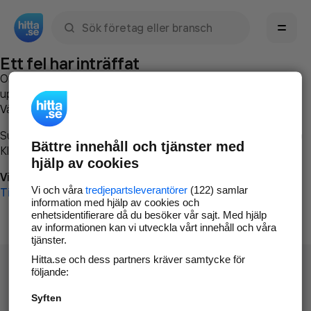
Sök namn, gata, ort, telefon, företag, sökord
Ett fel har inträffat
Om du vill kan du
kontakta hitta.se
och beskriva hur felet
uppstod så att vi lättare och snabbare kan avhjälpa det.
Vänligen försök med följande:
Surfa till
www.hitta.se
Bättre innehåll och tjänster med
Klicka på
Tillbaka-knappen
i webbläsaren och försök igen
hjälp av cookies
Vi beklagar besväret!
Vi och våra
tredjepartsleverantörer
(122) samlar
Till startsidan
information med hjälp av cookies och
enhetsidentifierare då du besöker vår sajt. Med hjälp
av informationen kan vi utveckla vårt innehåll och våra
tjänster.
Hitta.se och dess partners kräver samtycke för
följande:
Syften
Hitta.se - Gratis nummerupplysning.