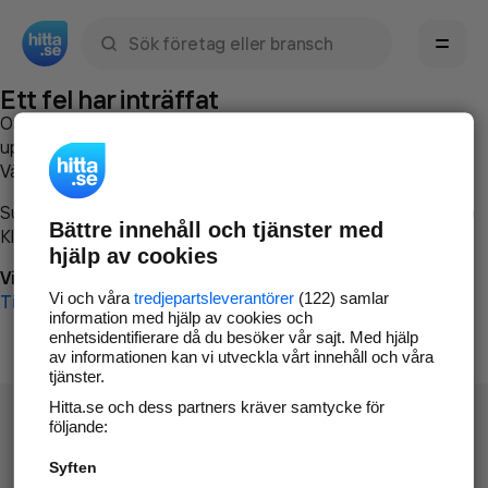
Sök namn, gata, ort, telefon, företag, sökord
Ett fel har inträffat
Om du vill kan du
kontakta hitta.se
och beskriva hur felet
uppstod så att vi lättare och snabbare kan avhjälpa det.
Vänligen försök med följande:
Surfa till
www.hitta.se
Bättre innehåll och tjänster med
Klicka på
Tillbaka-knappen
i webbläsaren och försök igen
hjälp av cookies
Vi beklagar besväret!
Vi och våra
tredjepartsleverantörer
(122) samlar
Till startsidan
information med hjälp av cookies och
enhetsidentifierare då du besöker vår sajt. Med hjälp
av informationen kan vi utveckla vårt innehåll och våra
tjänster.
Hitta.se och dess partners kräver samtycke för
följande:
Syften
Hitta.se - Gratis nummerupplysning.