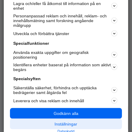
Lagra och/eller få åtkomst till information på en
Sök företag, personer och platser.
enhet
Personanpassad reklam och innehåll, reklam- och
Hitta telefonnummer, adresser, företagsinfo mm.
innehållsmätning samt forskning angående
målgrupp
Utveckla och förbättra tjänster
Marknadsför företaget
på hitta.se
Specialfunktioner
Använda exakta uppgifter om geografisk
Kom igång och annonsera mot
positionering
nya kunder och
Identifiera enheter baserat på information som aktivt
samarbetspartners nära dig.
begärs
Läs mer här
Specialsyften
Säkerställa säkerhet, förhindra och upptäcka
Alla kategorier
Populära sökningar
bedrägerier samt åtgärda fel
Leverera och visa reklam och innehåll
API & Kartor
Annonsera
Logga in
Integritet
Godkänn alla
Om oss
Nödnummer
Inställningar
Dataskydd