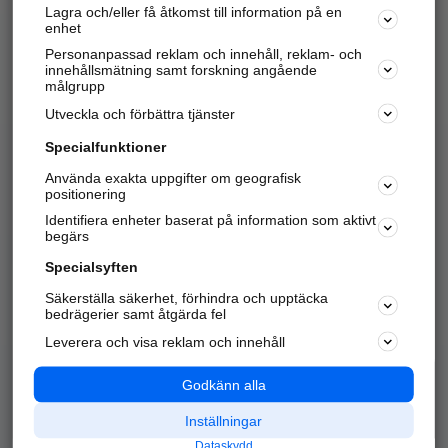
Lagra och/eller få åtkomst till information på en
Sök företag, personer och platser.
enhet
Personanpassad reklam och innehåll, reklam- och
Hitta telefonnummer, adresser, företagsinfo mm.
innehållsmätning samt forskning angående
målgrupp
Utveckla och förbättra tjänster
Marknadsför företaget
på hitta.se
Specialfunktioner
Använda exakta uppgifter om geografisk
Kom igång och annonsera mot
positionering
nya kunder och
Identifiera enheter baserat på information som aktivt
samarbetspartners nära dig.
begärs
Läs mer här
Specialsyften
Säkerställa säkerhet, förhindra och upptäcka
Alla kategorier
Populära sökningar
bedrägerier samt åtgärda fel
Leverera och visa reklam och innehåll
API & Kartor
Annonsera
Logga in
Integritet
Godkänn alla
Om oss
Nödnummer
Inställningar
Dataskydd