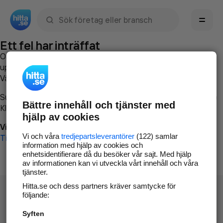
Sök namn, gata, ort, telefon, företag, sökord
Ett fel har inträffat
Om du vill kan du
kontakta hitta.se
och beskriva hur felet
uppstod så att vi lättare och snabbare kan avhjälpa det.
Vänligen försök med följande:
Surfa till
www.hitta.se
Bättre innehåll och tjänster med
Klicka på
Tillbaka-knappen
i webbläsaren och försök igen
hjälp av cookies
Vi beklagar besväret!
Vi och våra
tredjepartsleverantörer
(122) samlar
Till startsidan
information med hjälp av cookies och
enhetsidentifierare då du besöker vår sajt. Med hjälp
av informationen kan vi utveckla vårt innehåll och våra
tjänster.
Hitta.se och dess partners kräver samtycke för
följande:
Syften
Hitta.se - Gratis nummerupplysning.