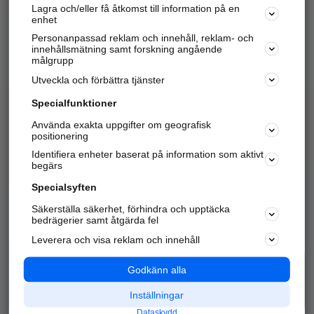
Lagra och/eller få åtkomst till information på en
Sök företag, personer och platser.
enhet
Personanpassad reklam och innehåll, reklam- och
Hitta telefonnummer, adresser, företagsinfo mm.
innehållsmätning samt forskning angående
målgrupp
Utveckla och förbättra tjänster
Marknadsför företaget
på hitta.se
Specialfunktioner
Använda exakta uppgifter om geografisk
Kom igång och annonsera mot
positionering
nya kunder och
Identifiera enheter baserat på information som aktivt
samarbetspartners nära dig.
begärs
Läs mer här
Specialsyften
Säkerställa säkerhet, förhindra och upptäcka
Alla kategorier
Populära sökningar
bedrägerier samt åtgärda fel
Leverera och visa reklam och innehåll
API & Kartor
Annonsera
Logga in
Integritet
Godkänn alla
Om oss
Nödnummer
Inställningar
Dataskydd