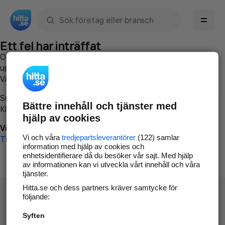
Sök namn, gata, ort, telefon, företag, sökord
Ett fel har inträffat
Om du vill kan du
kontakta hitta.se
och beskriva hur felet
uppstod så att vi lättare och snabbare kan avhjälpa det.
Vänligen försök med följande:
Surfa till
www.hitta.se
Bättre innehåll och tjänster med
Klicka på
Tillbaka-knappen
i webbläsaren och försök igen
hjälp av cookies
Vi beklagar besväret!
Vi och våra
tredjepartsleverantörer
(122) samlar
Till startsidan
information med hjälp av cookies och
enhetsidentifierare då du besöker vår sajt. Med hjälp
av informationen kan vi utveckla vårt innehåll och våra
tjänster.
Hitta.se och dess partners kräver samtycke för
följande:
Syften
Hitta.se - Gratis nummerupplysning.