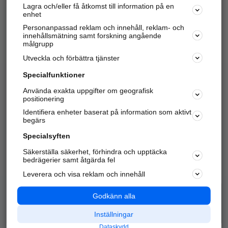
Lagra och/eller få åtkomst till information på en
Sök företag, personer och platser.
enhet
Personanpassad reklam och innehåll, reklam- och
Hitta telefonnummer, adresser, företagsinfo mm.
innehållsmätning samt forskning angående
målgrupp
Utveckla och förbättra tjänster
Marknadsför företaget
på hitta.se
Specialfunktioner
Använda exakta uppgifter om geografisk
Kom igång och annonsera mot
positionering
nya kunder och
Identifiera enheter baserat på information som aktivt
samarbetspartners nära dig.
begärs
Läs mer här
Specialsyften
Säkerställa säkerhet, förhindra och upptäcka
Alla kategorier
Populära sökningar
bedrägerier samt åtgärda fel
Leverera och visa reklam och innehåll
API & Kartor
Annonsera
Logga in
Integritet
Godkänn alla
Om oss
Nödnummer
Inställningar
Dataskydd