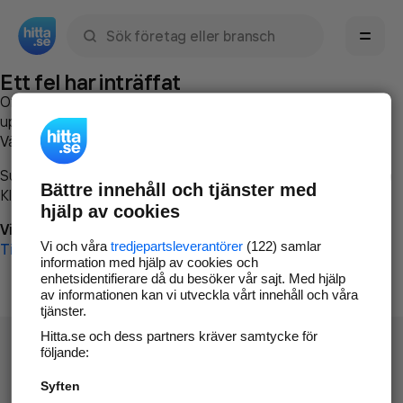
Sök namn, gata, ort, telefon, företag, sökord
Ett fel har inträffat
Om du vill kan du
kontakta hitta.se
och beskriva hur felet
uppstod så att vi lättare och snabbare kan avhjälpa det.
Vänligen försök med följande:
Surfa till
www.hitta.se
Bättre innehåll och tjänster med
Klicka på
Tillbaka-knappen
i webbläsaren och försök igen
hjälp av cookies
Vi beklagar besväret!
Vi och våra
tredjepartsleverantörer
(122) samlar
Till startsidan
information med hjälp av cookies och
enhetsidentifierare då du besöker vår sajt. Med hjälp
av informationen kan vi utveckla vårt innehåll och våra
tjänster.
Hitta.se och dess partners kräver samtycke för
följande:
Syften
Hitta.se - Gratis nummerupplysning.