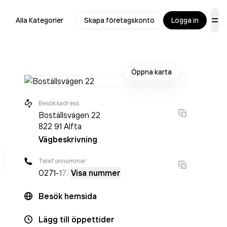
Alla Kategorier
Skapa företagskonto
Logga in
Öppna karta
Besöksadress
Boställsvägen 22
822 91
Alfta
Vägbeskrivning
er
Telefonnummer
0271
-173
Visa nummer
Besök hemsida
Lägg till öppettider