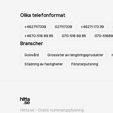
Olika telefonformat
+4627117339
027117339
+46271 173 39
+4670-516 89 85
070-516 89 85
070-5168
Branscher
Golvvård
Grossister av rengöringsprodukter
Städning av fastigheter
Fönsterputsning
Hitta.se - Gratis nummerupplysning.