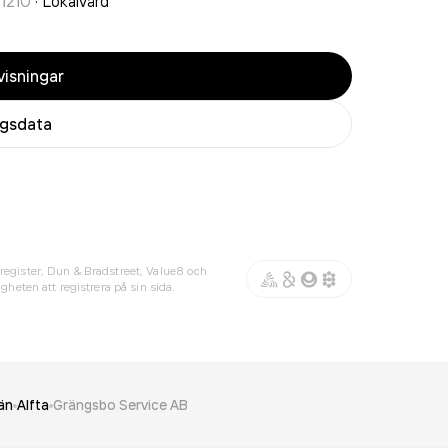
1210
·
Lokalvård
isningar
agsdata
register, Dun & Bradstreet, Value8 och
gheten att registrera på sin sida.
än
Alfta
Grängsbo Service AB