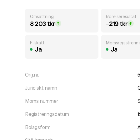
Omsättning
Rörelseresultat
8 203 tkr
−219 tkr
F-skatt
Momsregistrerin
Ja
Ja
Org.nr.
Juridiskt namn
G
Moms nummer
Registreringsdatum
Bolagsform
A