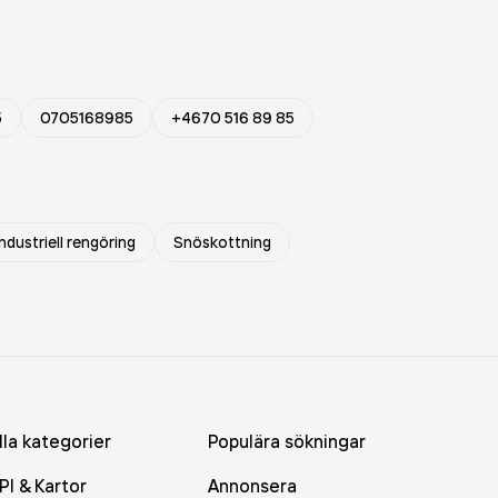
5
0705168985
+4670 516 89 85
industriell rengöring
Snöskottning
lla kategorier
Populära sökningar
PI & Kartor
Annonsera