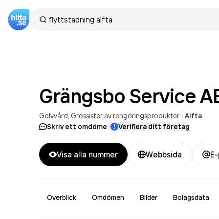
Grängsbo Service
A
Golvvård
Grossister av rengöringsprodukter
i
Alfta
·
Skriv ett omdöme
Verifiera ditt företag
Visa alla nummer
Webbsida
E-
Överblick
Omdömen
Bilder
Bolagsdata