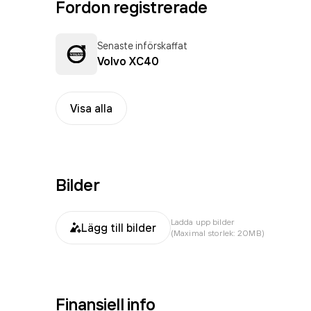
Fordon registrerade
Senaste införskaffat
Volvo XC40
Visa alla
Bilder
Ladda upp bilder
Lägg till bilder
(Maximal storlek: 20MB)
Finansiell info