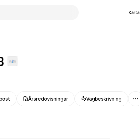
Karta
B
M
post
Årsredovisningar
Vägbeskrivning