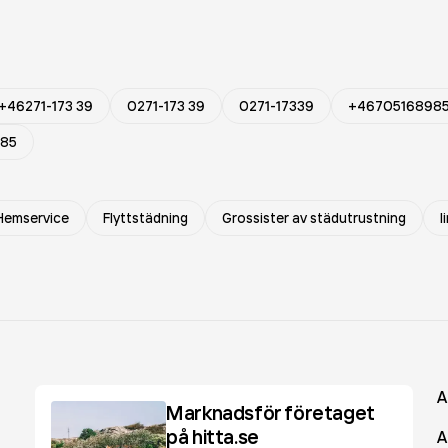
+46271-173 39
0271-173 39
0271-17339
+4670516898
985
Hemservice
Flyttstädning
Grossister av städutrustning
I
A
Marknadsför företaget
på hitta.se
A