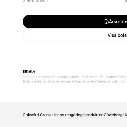
SNI-bransch
8
Årsredov
Visa bol
Källor
Kontaktinformationen är regelbundet importerad från Skatteverkets 
Bolagsverket av hitta.se. Annan information har företaget själv möjli
Golvvård
Grossister av rengöringsprodukter
Gävleborgs l