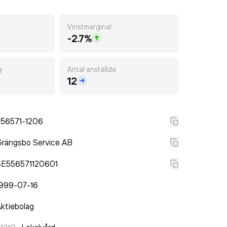
Vinstmarginal
-2.7%
g
Antal anställda
12
556571-1206
rängsbo Service AB
SE556571120601
1999-07-16
ktiebolag