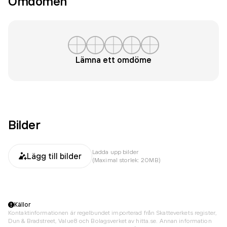
Omdömen
Lämna ett omdöme
Bilder
Ladda upp bilder
Lägg till bilder
(Maximal storlek: 20MB)
Källor
Kontaktinformationen är regelbundet importerad från Skatteverkets register,
Dun & Bradstreet, Value8 och Bolagsverket av hitta.se. Annan information