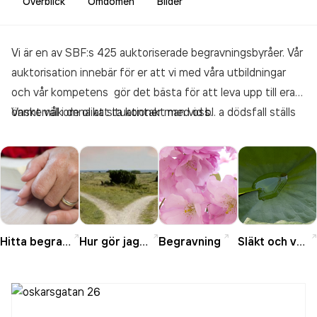
Överblick
Omdömen
Bilder
Vi är en av SBF:s 425 auktoriserade begravningsbyråer. Vår
auktorisation innebär för er att vi med våra utbildningar
och vår kompetens gör det bästa för att leva upp till era
önskemål i de olika situationer man vid bl. a dödsfall ställs
Varmt välkomna att ta kontakt med oss.
inför.
Hitta begravningsbyrå
Hur gör jag nu?
Begravning
Släkt och vänner vid dödsfall