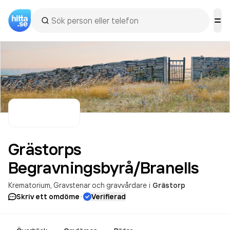
Grästorps
Begravningsbyrå/Branells
Krematorium
Gravstenar och gravvårdare
i
Grästorp
·
Skriv ett omdöme
Verifierad