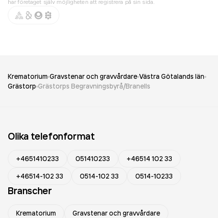
har företaget själv möjligheten att registrera på sin sida.
Krematorium
Gravstenar och gravvårdare
Västra Götalands län
Grästorp
Grästorps Begravningsbyrå/Branells
Olika telefonformat
+4651410233
051410233
+46514 102 33
+46514-102 33
0514-102 33
0514-10233
Branscher
Krematorium
Gravstenar och gravvårdare