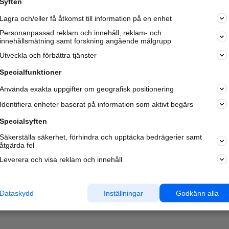
Syften
Kom igång och annonsera mot
Lagra och/eller få åtkomst till information på en enhet
nya kunder och
samarbetspartners nära dig.
Personanpassad reklam och innehåll, reklam- och
innehållsmätning samt forskning angående målgrupp
Läs mer här
Utveckla och förbättra tjänster
Specialfunktioner
Använda exakta uppgifter om geografisk positionering
Identifiera enheter baserat på information som aktivt begärs
Specialsyften
Säkerställa säkerhet, förhindra och upptäcka bedrägerier samt
åtgärda fel
Leverera och visa reklam och innehåll
Dataskydd
Inställningar
Godkänn alla