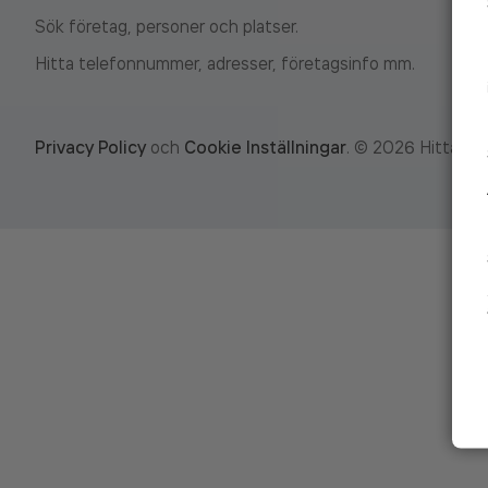
Sök företag, personer och platser.
Hitta telefonnummer, adresser, företagsinfo mm.
Privacy Policy
och
Cookie Inställningar
.
©
2026
Hitta.se