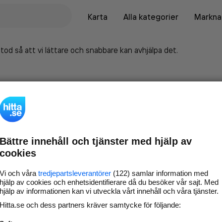
Karta
Alla kategorier
Marknad
tod så att vi lättare och snabbare kan avhjälpa det.
Bättre innehåll och tjänster med hjälp av
cookies
Vi och våra
tredjepartsleverantörer
(122) samlar information med
hjälp av cookies och enhetsidentifierare då du besöker vår sajt. Med
hjälp av informationen kan vi utveckla vårt innehåll och våra tjänster.
Marknadsför företaget på
Hitta.se och dess partners kräver samtycke för följande:
hitta.se