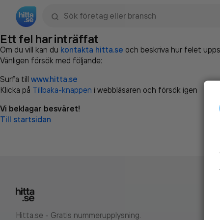
Sök namn, gata, ort, telefon, företag, sökord
Ett fel har inträffat
Om du vill kan du
kontakta hitta.se
och beskriva hur felet upps
Vänligen försök med följande:
Surfa till
www.hitta.se
Klicka på
Tillbaka-knappen
i webbläsaren och försök igen
Vi beklagar besväret!
Till startsidan
Hitta.se - Gratis nummerupplysning.