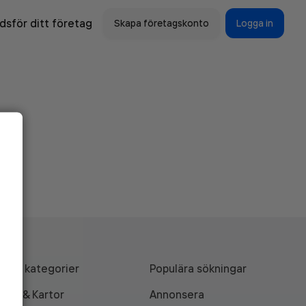
sför ditt företag
Skapa företagskonto
Logga in
Alla kategorier
Populära sökningar
API & Kartor
Annonsera