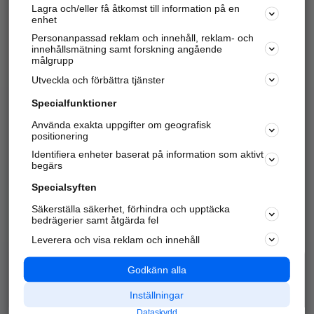
Lagra och/eller få åtkomst till information på en
Sök företag, personer och platser.
enhet
Personanpassad reklam och innehåll, reklam- och
Hitta telefonnummer, adresser, företagsinfo mm.
innehållsmätning samt forskning angående
målgrupp
Utveckla och förbättra tjänster
Marknadsför företaget
på hitta.se
Specialfunktioner
Använda exakta uppgifter om geografisk
Kom igång och annonsera mot
positionering
nya kunder och
Identifiera enheter baserat på information som aktivt
samarbetspartners nära dig.
begärs
Läs mer här
Specialsyften
Säkerställa säkerhet, förhindra och upptäcka
Alla kategorier
Populära sökningar
bedrägerier samt åtgärda fel
Leverera och visa reklam och innehåll
API & Kartor
Annonsera
Logga in
Integritet
Godkänn alla
Om oss
Nödnummer
Inställningar
Dataskydd