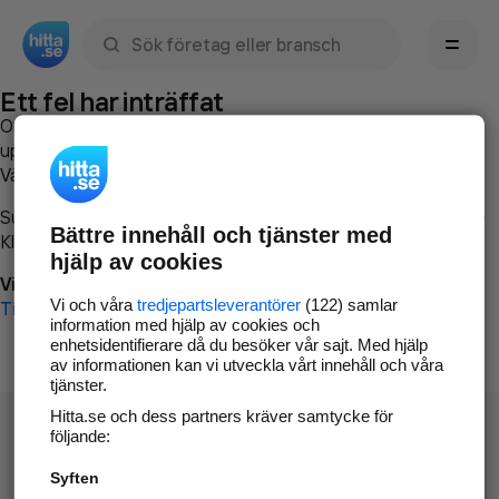
Sök namn, gata, ort, telefon, företag, sökord
Ett fel har inträffat
Om du vill kan du
kontakta hitta.se
och beskriva hur felet
uppstod så att vi lättare och snabbare kan avhjälpa det.
Vänligen försök med följande:
Surfa till
www.hitta.se
Bättre innehåll och tjänster med
Klicka på
Tillbaka-knappen
i webbläsaren och försök igen
hjälp av cookies
Vi beklagar besväret!
Vi och våra
tredjepartsleverantörer
(122) samlar
Till startsidan
information med hjälp av cookies och
enhetsidentifierare då du besöker vår sajt. Med hjälp
av informationen kan vi utveckla vårt innehåll och våra
tjänster.
Hitta.se och dess partners kräver samtycke för
följande:
Syften
Hitta.se - Gratis nummerupplysning.