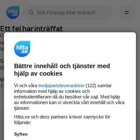
Sök namn, gata, ort, telefon, företag, sökord
Ett fel har inträffat
Om du vill kan du
kontakta hitta.se
och beskriva hur felet
uppstod så att vi lättare och snabbare kan avhjälpa det.
Vänligen försök med följande:
Surfa till
www.hitta.se
Bättre innehåll och tjänster med
Klicka på
Tillbaka-knappen
i webbläsaren och försök igen
hjälp av cookies
Vi beklagar besväret!
Vi och våra
tredjepartsleverantörer
(122) samlar
Till startsidan
information med hjälp av cookies och
enhetsidentifierare då du besöker vår sajt. Med hjälp
av informationen kan vi utveckla vårt innehåll och våra
tjänster.
Hitta.se och dess partners kräver samtycke för
följande:
Syften
Hitta.se - Gratis nummerupplysning.