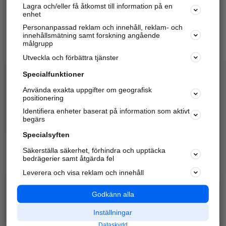
Lagra och/eller få åtkomst till information på en
Sök företag, personer och platser.
enhet
Personanpassad reklam och innehåll, reklam- och
Hitta telefonnummer, adresser, företagsinfo mm.
innehållsmätning samt forskning angående
målgrupp
Utveckla och förbättra tjänster
Marknadsför företaget
på hitta.se
Specialfunktioner
Använda exakta uppgifter om geografisk
Kom igång och annonsera mot
positionering
nya kunder och
Identifiera enheter baserat på information som aktivt
samarbetspartners nära dig.
begärs
Läs mer här
Specialsyften
Säkerställa säkerhet, förhindra och upptäcka
Alla kategorier
Populära sökningar
bedrägerier samt åtgärda fel
Leverera och visa reklam och innehåll
API & Kartor
Annonsera
Logga in
Integritet
Godkänn alla
Om oss
Nödnummer
Inställningar
Dataskydd