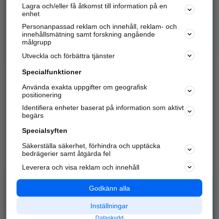
Lagra och/eller få åtkomst till information på en
Sök företag, personer och platser.
enhet
Personanpassad reklam och innehåll, reklam- och
Hitta telefonnummer, adresser, företagsinfo mm.
innehållsmätning samt forskning angående
målgrupp
Utveckla och förbättra tjänster
Marknadsför företaget
på hitta.se
Specialfunktioner
Använda exakta uppgifter om geografisk
Kom igång och annonsera mot
positionering
nya kunder och
Identifiera enheter baserat på information som aktivt
samarbetspartners nära dig.
begärs
Läs mer här
Specialsyften
Säkerställa säkerhet, förhindra och upptäcka
Alla kategorier
Populära sökningar
bedrägerier samt åtgärda fel
Leverera och visa reklam och innehåll
API & Kartor
Annonsera
Logga in
Integritet
Godkänn alla
Om oss
Nödnummer
Inställningar
Dataskydd