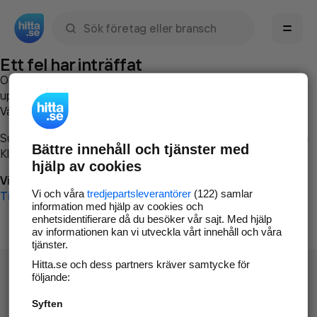
Sök namn, gata, ort, telefon, företag, sökord
Ett fel har inträffat
Om du vill kan du
kontakta hitta.se
och beskriva hur felet
uppstod så att vi lättare och snabbare kan avhjälpa det.
Vänligen försök med följande:
Surfa till
www.hitta.se
Bättre innehåll och tjänster med
Klicka på
Tillbaka-knappen
i webbläsaren och försök igen
hjälp av cookies
Vi beklagar besväret!
Vi och våra
tredjepartsleverantörer
(122) samlar
Till startsidan
information med hjälp av cookies och
enhetsidentifierare då du besöker vår sajt. Med hjälp
av informationen kan vi utveckla vårt innehåll och våra
tjänster.
Hitta.se och dess partners kräver samtycke för
följande:
Syften
Hitta.se - Gratis nummerupplysning.