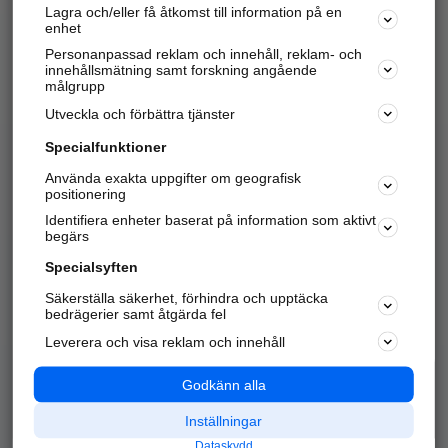
Lagra och/eller få åtkomst till information på en
Sök företag, personer och platser.
enhet
Personanpassad reklam och innehåll, reklam- och
Hitta telefonnummer, adresser, företagsinfo mm.
innehållsmätning samt forskning angående
målgrupp
Utveckla och förbättra tjänster
Marknadsför företaget
på hitta.se
Specialfunktioner
Använda exakta uppgifter om geografisk
Kom igång och annonsera mot
positionering
nya kunder och
Identifiera enheter baserat på information som aktivt
samarbetspartners nära dig.
begärs
Läs mer här
Specialsyften
Säkerställa säkerhet, förhindra och upptäcka
Alla kategorier
Populära sökningar
bedrägerier samt åtgärda fel
Leverera och visa reklam och innehåll
API & Kartor
Annonsera
Logga in
Integritet
Godkänn alla
Om oss
Nödnummer
Inställningar
Dataskydd