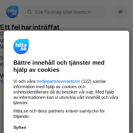
Sök namn, gata, ort, telefon, företag, sökord
Ett fel har inträffat
Om du vill kan du
kontakta hitta.se
och beskriva hur felet
uppstod så att vi lättare och snabbare kan avhjälpa det.
Vänligen försök med följande:
Surfa till
www.hitta.se
Bättre innehåll och tjänster med
Klicka på
Tillbaka-knappen
i webbläsaren och försök igen
hjälp av cookies
Vi beklagar besväret!
Vi och våra
tredjepartsleverantörer
(122) samlar
Till startsidan
information med hjälp av cookies och
enhetsidentifierare då du besöker vår sajt. Med hjälp
av informationen kan vi utveckla vårt innehåll och våra
tjänster.
Hitta.se och dess partners kräver samtycke för
följande:
Syften
Hitta.se - Gratis nummerupplysning.