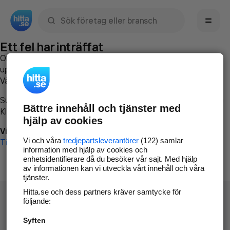
Sök namn, gata, ort, telefon, företag, sökord
Ett fel har inträffat
Om du vill kan du
kontakta hitta.se
och beskriva hur felet
uppstod så att vi lättare och snabbare kan avhjälpa det.
Vänligen försök med följande:
Surfa till
www.hitta.se
Bättre innehåll och tjänster med
Klicka på
Tillbaka-knappen
i webbläsaren och försök igen
hjälp av cookies
Vi beklagar besväret!
Vi och våra
tredjepartsleverantörer
(122) samlar
Till startsidan
information med hjälp av cookies och
enhetsidentifierare då du besöker vår sajt. Med hjälp
av informationen kan vi utveckla vårt innehåll och våra
tjänster.
Hitta.se och dess partners kräver samtycke för
följande:
Syften
Hitta.se - Gratis nummerupplysning.