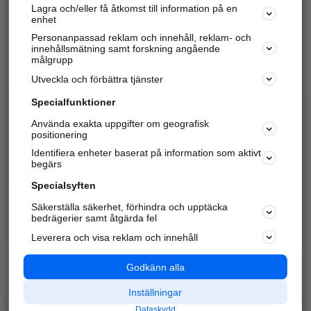
Lagra och/eller få åtkomst till information på en
Sök företag, personer och platser.
enhet
Personanpassad reklam och innehåll, reklam- och
Hitta telefonnummer, adresser, företagsinfo mm.
innehållsmätning samt forskning angående
målgrupp
Utveckla och förbättra tjänster
Marknadsför företaget
på hitta.se
Specialfunktioner
Använda exakta uppgifter om geografisk
Kom igång och annonsera mot
positionering
nya kunder och
Identifiera enheter baserat på information som aktivt
samarbetspartners nära dig.
begärs
Läs mer här
Specialsyften
Säkerställa säkerhet, förhindra och upptäcka
Alla kategorier
Populära sökningar
bedrägerier samt åtgärda fel
Leverera och visa reklam och innehåll
API & Kartor
Annonsera
Logga in
Integritet
Godkänn alla
Om oss
Nödnummer
Inställningar
Dataskydd